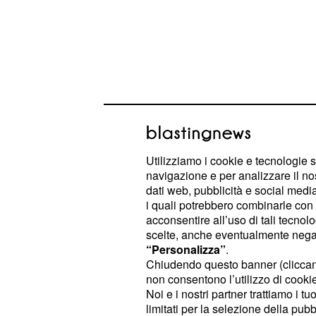
Rischio influenza per
Utilizziamo i cookie e tecnologie s
Natale: i due problemi
navigazione e per analizzare il no
dati web, pubblicità e social media,
La prossima influenza che minaccia i
i quali potrebbero combinarle con a
italiani è costituita da due ceppi mol
acconsentire all’uso di tali tecnol
scelte, anche eventualmente negand
I soggetti m
Kong e il B/Brisbane.
“Personalizza”
.
sono ovviamente
gli anziani, i mala
Chiudendo questo banner (clicca
immunodepressi e i cardiopatici.
non consentono l’utilizzo di cookie 
Noi e i nostri partner trattiamo i t
l’aggressività dell’influenza di quest
limitati per la selezione della pubb