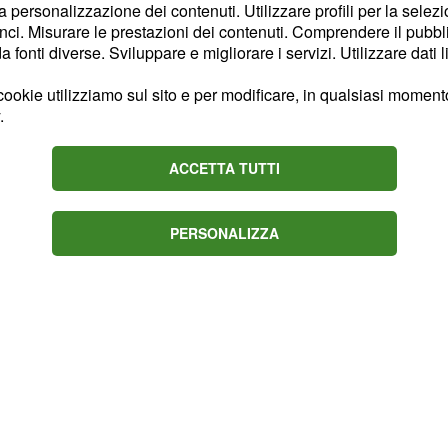
Rientrano poi
60 anni.
la personalizzazione dei contenuti. Utilizzare profili per la selez
ci. Misurare le prestazioni dei contenuti. Comprendere il pubblic
ori e i bambini che dai
fonti diverse. Sviluppare e migliorare i servizi. Utilizzare dati l
 totale 5 milioni gli
Ma
come prevenire e
ookie utilizziamo sul sito e per modificare, in qualsiasi momento,
.
particolarmente
ACCETTA TUTTI
PERSONALIZZA