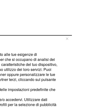
tto alle tue esigenze di
er che si occupano di analisi dei
caratteristiche del tuo dispositivo,
 utilizzo dei loro servizi. Puoi
ner oppure personalizzare le tue
tner terzi, cliccando sul pulsante
delle impostazioni predefinite che
e/o accedervi. Utilizzare dati
rofili per la selezione di pubblicità