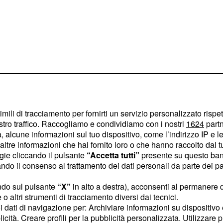
 il prossimo
imili di tracciamento per fornirti un servizio personalizzato rispe
 da affrontare
stro traffico. Raccogliamo e condividiamo con i nostri
1624
partn
 alcune informazioni sul tuo dispositivo, come l’indirizzo IP e le 
l Natale di 5 milioni di
ltre informazioni che hai fornito loro o che hanno raccolto dal tuo
to aggressivi:
l'A/Hong
ogie cliccando il pulsante
“Accetta tutti”
presente su questo ban
o il consenso al trattamento dei dati personali da parte dei par
aggiormente a rischio
ti cronici, gli
ndo sul pulsante
“X”
in alto a destra), acconsenti al permanere 
Tuttavia, data
o altri strumenti di tracciamento diversi dai tecnici.
uoi dati di navigazione per: Archiviare informazioni su dispositivo 
’anno, il rischio è esteso
licità. Creare profili per la pubblicità personalizzata. Utilizzare p