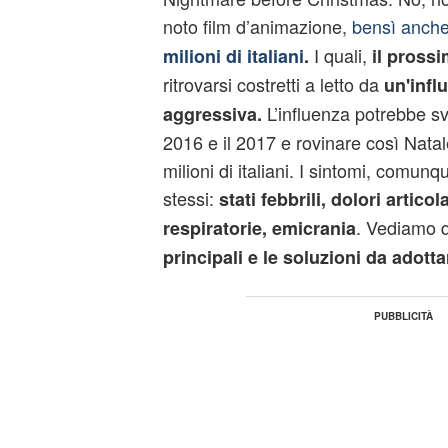
noto film d’animazione,
bensì anch
I quali,
milioni di italiani
.
il pross
ritrovarsi costretti a letto da
un'infl
L’influenza potrebbe svi
aggressiva.
2016 e il 2017 e rovinare così Nat
milioni di italiani. I sintomi, comun
stessi:
stati febbrili, dolori articola
. Vediamo q
respiratorie, emicrania
principali e le soluzioni da adotta