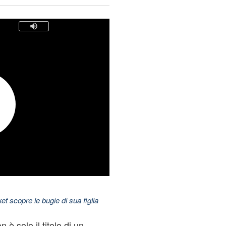
t scopre le bugie di sua figlia
è solo il titolo di un