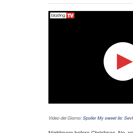
Video del Giorno:
Spoiler My sweet lie: Sevke
Nightmare before Christmas. No, non 