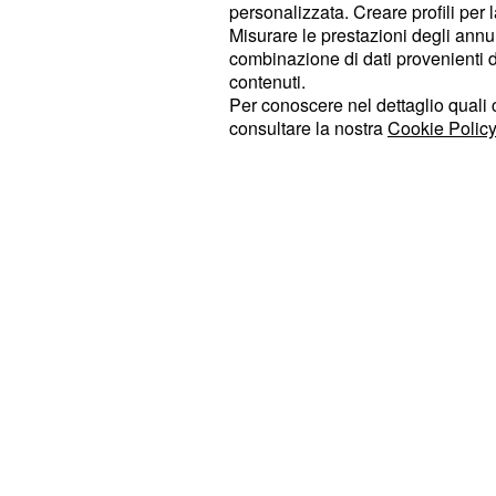
anche
ai soggetti sani tra i 50 e i 
personalizzata. Creare profili per 
anche
Misurare le prestazioni degli annun
alcune categorie di lavorat
combinazione di dati provenienti da 
Dunque, sarebbero in
sei mesi in su.
contenuti.
italiani a rischio, quasi uno su 12. 
Per conoscere nel dettaglio quali c
consultare la nostra
Cookie Policy
questa influenza così 
combattere
aggressiva?