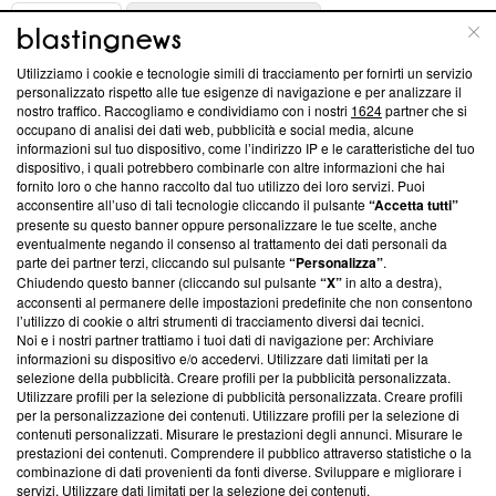
ABOUT
LINEA EDITORIALE
Utilizziamo i cookie e tecnologie simili di tracciamento per fornirti un servizio
Questa sezione offre informazioni trasparenti su Blasting
personalizzato rispetto alle tue esigenze di navigazione e per analizzare il
nostro traffico. Raccogliamo e condividiamo con i nostri
1624
partner che si
News, sui nostri processi editoriali e su come ci impegniamo a
occupano di analisi dei dati web, pubblicità e social media, alcune
creare news di qualità. Inoltre, afferma la nostra aderenza a
informazioni sul tuo dispositivo, come l’indirizzo IP e le caratteristiche del tuo
‘Trust Project - News with Integrity’
Blasting News non è
dispositivo, i quali potrebbero combinarle con altre informazioni che hai
ancora membro del programma, ma ha richiesto di farne
fornito loro o che hanno raccolto dal tuo utilizzo dei loro servizi. Puoi
parte; Trust Project non ha ancora effettuato una verifica di
acconsentire all’uso di tali tecnologie cliccando il pulsante
“Accetta tutti”
conformità agli standard.
presente su questo banner oppure personalizzare le tue scelte, anche
eventualmente negando il consenso al trattamento dei dati personali da
parte dei partner terzi, cliccando sul pulsante
“Personalizza”
.
Su di noi
Chiudendo questo banner (cliccando sul pulsante
“X”
in alto a destra),
acconsenti al permanere delle impostazioni predefinite che non consentono
Team editoriale
l’utilizzo di cookie o altri strumenti di tracciamento diversi dai tecnici.
Noi e i nostri partner trattiamo i tuoi dati di navigazione per: Archiviare
Corporate
informazioni su dispositivo e/o accedervi. Utilizzare dati limitati per la
selezione della pubblicità. Creare profili per la pubblicità personalizzata.
Redazione
Utilizzare profili per la selezione di pubblicità personalizzata. Creare profili
per la personalizzazione dei contenuti. Utilizzare profili per la selezione di
Informativa Privacy
contenuti personalizzati. Misurare le prestazioni degli annunci. Misurare le
prestazioni dei contenuti. Comprendere il pubblico attraverso statistiche o la
Cookie Policy
combinazione di dati provenienti da fonti diverse. Sviluppare e migliorare i
servizi. Utilizzare dati limitati per la selezione dei contenuti.