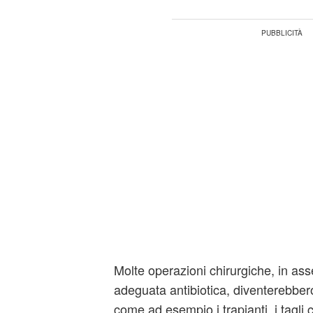
Molte operazioni chirurgiche, in as
adeguata antibiotica, diventerebber
come ad esempio i trapianti, i tagli c