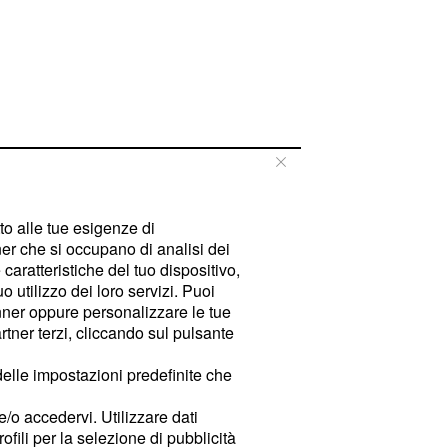
tto alle tue esigenze di
er che si occupano di analisi dei
caratteristiche del tuo dispositivo,
 utilizzo dei loro servizi. Puoi
ner oppure personalizzare le tue
tner terzi, cliccando sul pulsante
delle impostazioni predefinite che
e/o accedervi. Utilizzare dati
rofili per la selezione di pubblicità