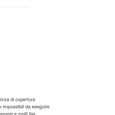
senza di copertura
o impossibili da eseguire
esarei e molti iter