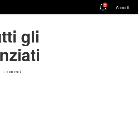
2
Accedi
ti gli
nziati