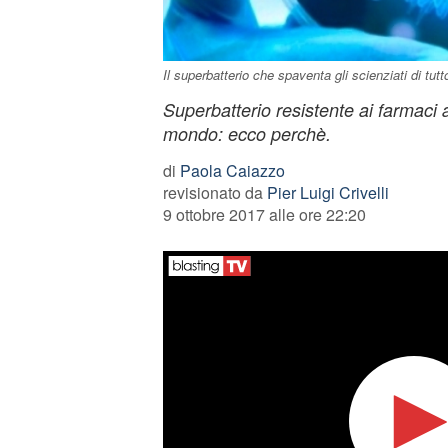
Il superbatterio che spaventa gli scienziati di tut
Superbatterio resistente ai farmaci an
mondo: ecco perchè.
di
Paola Caiazzo
revisionato da
Pier Luigi Crivelli
9 ottobre 2017 alle ore 22:20