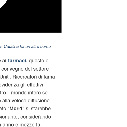
: Catalina ha un altro uomo
questo è
e ai
farmaci
,
n convegno del settore
 Uniti. Ricercatori di fama
idenza gli effettivi
tro il mondo intero se
 alla veloce diffusione
ato “
" si starebbe
Mcr-1
sionante, considerando
n anno e mezzo fa,