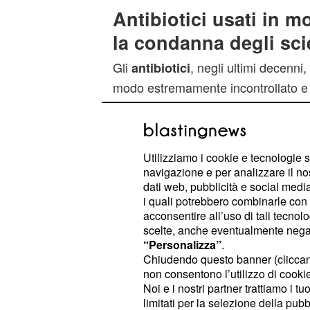
Antibiotici usati in 
la condanna degli sci
Gli
, negli ultimi decenni,
antibiotici
modo estremamente incontrollato e 
conseguenza di avere estremamente
di nuovi batteri molto resistenti all
conosciute fino ad ora. Il battere p
Utilizziamo i cookie e tecnologie s
esperti del settore avrebbe al suo i
navigazione e per analizzare il no
gene denominato “
” e sarebbe
Mcr-1
dati web, pubblicità e social media,
i quali potrebbero combinarle con a
resistente alla
, un antibio
Colistina
acconsentire all’uso di tali tecnol
generazione e sceso nuovamente in
scelte, anche eventualmente negand
proprio per combattere e contrastare
“Personalizza”
.
Chiudendo questo banner (clicca
riscontrata nel campo medico da alcu
non consentono l’utilizzo di cookie 
è un antibiotico molto utilizzato ne
Noi e i nostri partner trattiamo i t
veniva più utilizzato per i suoi numer
limitati per la selezione della pubb