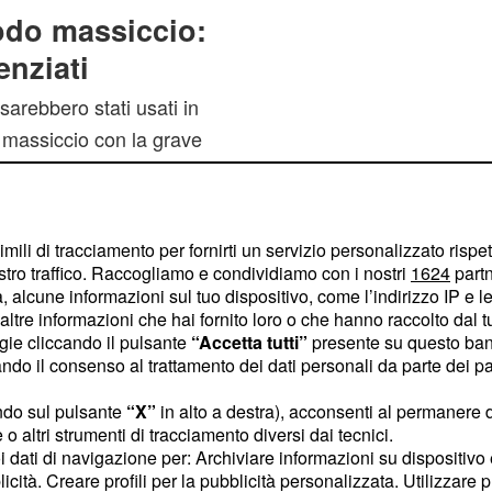
modo massiccio:
enziati
 sarebbero stati usati in
massiccio con la grave
 favorito la formazione
e terapie adoperate e
reso in esame dagli
imili di tracciamento per fornirti un servizio personalizzato rispe
nterno un particolare
stro traffico. Raccogliamo e condividiamo con i nostri
1624
partn
 anche risultato
 alcune informazioni sul tuo dispositivo, come l’indirizzo IP e le 
ltre informazioni che hai fornito loro o che hanno raccolto dal tuo
tico di vecchia
ogie cliccando il pulsante
“Accetta tutti”
presente su questo ban
 campo scientifico
o il consenso al trattamento dei dati personali da parte dei par
 l’elevata resistenza
ndo sul pulsante
“X”
in alto a destra), acconsenti al permanere 
ni batteri. La Colistina
o altri strumenti di tracciamento diversi dai tecnici.
gli anni 50 ma che non
uoi dati di navigazione per: Archiviare informazioni su dispositivo 
osi e gravi effetti
licità. Creare profili per la pubblicità personalizzata. Utilizzare p