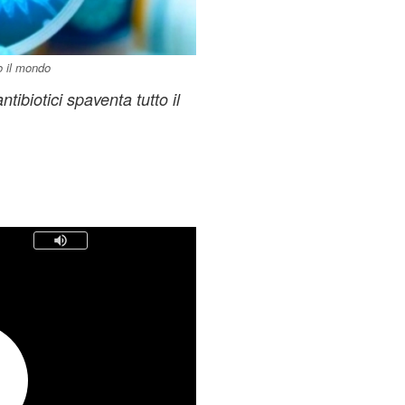
to il mondo
tibiotici spaventa tutto il