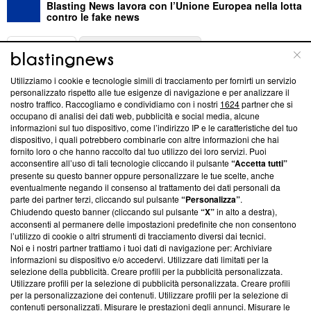
Blasting News lavora con l’Unione Europea nella lotta
contro le fake news
ABOUT
LINEA EDITORIALE
Utilizziamo i cookie e tecnologie simili di tracciamento per fornirti un servizio
Questa sezione offre informazioni trasparenti su Blasting
personalizzato rispetto alle tue esigenze di navigazione e per analizzare il
nostro traffico. Raccogliamo e condividiamo con i nostri
1624
partner che si
News, sui nostri processi editoriali e su come ci impegniamo a
occupano di analisi dei dati web, pubblicità e social media, alcune
creare news di qualità. Inoltre, afferma la nostra aderenza a
informazioni sul tuo dispositivo, come l’indirizzo IP e le caratteristiche del tuo
‘Trust Project - News with Integrity’
Blasting News non è
dispositivo, i quali potrebbero combinarle con altre informazioni che hai
ancora membro del programma, ma ha richiesto di farne
fornito loro o che hanno raccolto dal tuo utilizzo dei loro servizi. Puoi
parte; Trust Project non ha ancora effettuato una verifica di
acconsentire all’uso di tali tecnologie cliccando il pulsante
“Accetta tutti”
conformità agli standard.
presente su questo banner oppure personalizzare le tue scelte, anche
eventualmente negando il consenso al trattamento dei dati personali da
parte dei partner terzi, cliccando sul pulsante
“Personalizza”
.
Su di noi
Chiudendo questo banner (cliccando sul pulsante
“X”
in alto a destra),
acconsenti al permanere delle impostazioni predefinite che non consentono
Team editoriale
l’utilizzo di cookie o altri strumenti di tracciamento diversi dai tecnici.
Noi e i nostri partner trattiamo i tuoi dati di navigazione per: Archiviare
Corporate
informazioni su dispositivo e/o accedervi. Utilizzare dati limitati per la
selezione della pubblicità. Creare profili per la pubblicità personalizzata.
Redazione
Utilizzare profili per la selezione di pubblicità personalizzata. Creare profili
per la personalizzazione dei contenuti. Utilizzare profili per la selezione di
Informativa Privacy
contenuti personalizzati. Misurare le prestazioni degli annunci. Misurare le