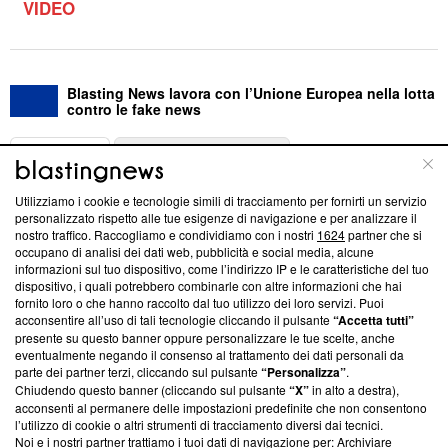
VIDEO
Blasting News lavora con l’Unione Europea nella lotta
contro le fake news
ABOUT
LINEA EDITORIALE
Utilizziamo i cookie e tecnologie simili di tracciamento per fornirti un servizio
Questa sezione offre informazioni trasparenti su Blasting
personalizzato rispetto alle tue esigenze di navigazione e per analizzare il
nostro traffico. Raccogliamo e condividiamo con i nostri
1624
partner che si
News, sui nostri processi editoriali e su come ci impegniamo a
occupano di analisi dei dati web, pubblicità e social media, alcune
creare news di qualità. Inoltre, afferma la nostra aderenza a
informazioni sul tuo dispositivo, come l’indirizzo IP e le caratteristiche del tuo
‘Trust Project - News with Integrity’
Blasting News non è
dispositivo, i quali potrebbero combinarle con altre informazioni che hai
ancora membro del programma, ma ha richiesto di farne
fornito loro o che hanno raccolto dal tuo utilizzo dei loro servizi. Puoi
parte; Trust Project non ha ancora effettuato una verifica di
acconsentire all’uso di tali tecnologie cliccando il pulsante
“Accetta tutti”
conformità agli standard.
presente su questo banner oppure personalizzare le tue scelte, anche
eventualmente negando il consenso al trattamento dei dati personali da
parte dei partner terzi, cliccando sul pulsante
“Personalizza”
.
Su di noi
Chiudendo questo banner (cliccando sul pulsante
“X”
in alto a destra),
acconsenti al permanere delle impostazioni predefinite che non consentono
Team editoriale
l’utilizzo di cookie o altri strumenti di tracciamento diversi dai tecnici.
Noi e i nostri partner trattiamo i tuoi dati di navigazione per: Archiviare
Corporate