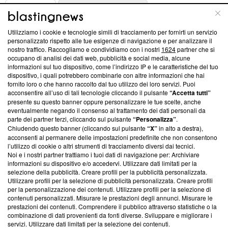
ABOUT
LINEA EDITORIALE
Utilizziamo i cookie e tecnologie simili di tracciamento per fornirti un servizio
Questa sezione offre informazioni trasparenti su Blasting
personalizzato rispetto alle tue esigenze di navigazione e per analizzare il
nostro traffico. Raccogliamo e condividiamo con i nostri
1624
partner che si
News, sui nostri processi editoriali e su come ci impegniamo a
occupano di analisi dei dati web, pubblicità e social media, alcune
creare news di qualità. Inoltre, afferma la nostra aderenza a
informazioni sul tuo dispositivo, come l’indirizzo IP e le caratteristiche del tuo
‘Trust Project - News with Integrity’
Blasting News non è
dispositivo, i quali potrebbero combinarle con altre informazioni che hai
ancora membro del programma, ma ha richiesto di farne
fornito loro o che hanno raccolto dal tuo utilizzo dei loro servizi. Puoi
parte; Trust Project non ha ancora effettuato una verifica di
acconsentire all’uso di tali tecnologie cliccando il pulsante
“Accetta tutti”
conformità agli standard.
presente su questo banner oppure personalizzare le tue scelte, anche
eventualmente negando il consenso al trattamento dei dati personali da
parte dei partner terzi, cliccando sul pulsante
“Personalizza”
.
Su di noi
Chiudendo questo banner (cliccando sul pulsante
“X”
in alto a destra),
acconsenti al permanere delle impostazioni predefinite che non consentono
Team editoriale
l’utilizzo di cookie o altri strumenti di tracciamento diversi dai tecnici.
Noi e i nostri partner trattiamo i tuoi dati di navigazione per: Archiviare
Corporate
informazioni su dispositivo e/o accedervi. Utilizzare dati limitati per la
selezione della pubblicità. Creare profili per la pubblicità personalizzata.
Redazione
Utilizzare profili per la selezione di pubblicità personalizzata. Creare profili
per la personalizzazione dei contenuti. Utilizzare profili per la selezione di
Informativa Privacy
contenuti personalizzati. Misurare le prestazioni degli annunci. Misurare le
prestazioni dei contenuti. Comprendere il pubblico attraverso statistiche o la
Cookie Policy
combinazione di dati provenienti da fonti diverse. Sviluppare e migliorare i
servizi. Utilizzare dati limitati per la selezione dei contenuti.