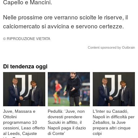
Capello e Mancini.
Nelle prossime ore verranno sciolte le riserve, il
calciomercato si avvicina e servono certezze.
© RIPRODUZIONE VIETATA
Content sponsored by Outbrain
Di tendenza oggi
Juve, Massara e
Pedullà: 'Juve, non
L'Inter su Casadó,
Ottolini
dovresti prendere
Napoli in difficoltà per
programmano 10
Suzuki in affitto, il
Zeballos, la Juve
cessioni, Leao offerto
Napoli paga il dazio
prepara altri cinque
al Leeds, Cajuste
di Conte'
colpi