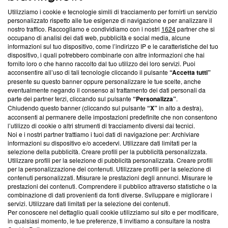
Utilizziamo i cookie e tecnologie simili di tracciamento per fornirti un servizio
Questa sezione offre informazioni trasparenti su Blasting
personalizzato rispetto alle tue esigenze di navigazione e per analizzare il
nostro traffico. Raccogliamo e condividiamo con i nostri
1624
partner che si
News, sui nostri processi editoriali e su come ci impegniamo a
occupano di analisi dei dati web, pubblicità e social media, alcune
creare news di qualità. Inoltre, afferma la nostra aderenza a
informazioni sul tuo dispositivo, come l’indirizzo IP e le caratteristiche del tuo
‘Trust Project - News with Integrity’
Blasting News non è
dispositivo, i quali potrebbero combinarle con altre informazioni che hai
ancora membro del programma, ma ha richiesto di farne
fornito loro o che hanno raccolto dal tuo utilizzo dei loro servizi. Puoi
parte; Trust Project non ha ancora effettuato una verifica di
acconsentire all’uso di tali tecnologie cliccando il pulsante
“Accetta tutti”
conformità agli standard.
presente su questo banner oppure personalizzare le tue scelte, anche
eventualmente negando il consenso al trattamento dei dati personali da
parte dei partner terzi, cliccando sul pulsante
“Personalizza”
.
Su di noi
Chiudendo questo banner (cliccando sul pulsante
“X”
in alto a destra),
acconsenti al permanere delle impostazioni predefinite che non consentono
Team editoriale
l’utilizzo di cookie o altri strumenti di tracciamento diversi dai tecnici.
Noi e i nostri partner trattiamo i tuoi dati di navigazione per: Archiviare
Corporate
informazioni su dispositivo e/o accedervi. Utilizzare dati limitati per la
selezione della pubblicità. Creare profili per la pubblicità personalizzata.
Redazione
Utilizzare profili per la selezione di pubblicità personalizzata. Creare profili
per la personalizzazione dei contenuti. Utilizzare profili per la selezione di
Informativa Privacy
contenuti personalizzati. Misurare le prestazioni degli annunci. Misurare le
prestazioni dei contenuti. Comprendere il pubblico attraverso statistiche o la
Cookie Policy
combinazione di dati provenienti da fonti diverse. Sviluppare e migliorare i
servizi. Utilizzare dati limitati per la selezione dei contenuti.
Blasting SA, IDI CHE-247.845.224, Via Carlo Frasca, 3 - 6900
Per conoscere nel dettaglio quali cookie utilizziamo sul sito e per modificare,
Lugano (Svizzera) Tel:
+39 0690258937
in qualsiasi momento, le tue preferenze, ti invitiamo a consultare la nostra