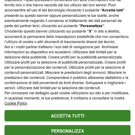
ancora membro del programma, ma ha richiesto di farne
fornito loro o che hanno raccolto dal tuo utilizzo dei loro servizi. Puoi
parte; Trust Project non ha ancora effettuato una verifica di
acconsentire all’uso di tali tecnologie cliccando il pulsante
“Accetta tutti”
conformità agli standard.
presente su questo banner oppure personalizzare le tue scelte, anche
eventualmente negando il consenso al trattamento dei dati personali da
parte dei partner terzi, cliccando sul pulsante
“Personalizza”
.
Su di noi
Chiudendo questo banner (cliccando sul pulsante
“X”
in alto a destra),
acconsenti al permanere delle impostazioni predefinite che non consentono
Team editoriale
l’utilizzo di cookie o altri strumenti di tracciamento diversi dai tecnici.
Noi e i nostri partner trattiamo i tuoi dati di navigazione per: Archiviare
Corporate
informazioni su dispositivo e/o accedervi. Utilizzare dati limitati per la
selezione della pubblicità. Creare profili per la pubblicità personalizzata.
Redazione
Utilizzare profili per la selezione di pubblicità personalizzata. Creare profili
per la personalizzazione dei contenuti. Utilizzare profili per la selezione di
Informativa Privacy
contenuti personalizzati. Misurare le prestazioni degli annunci. Misurare le
prestazioni dei contenuti. Comprendere il pubblico attraverso statistiche o la
Cookie Policy
combinazione di dati provenienti da fonti diverse. Sviluppare e migliorare i
servizi. Utilizzare dati limitati per la selezione dei contenuti.
Blasting SA, IDI CHE-247.845.224, Via Carlo Frasca, 3 - 6900
Per conoscere nel dettaglio quali cookie utilizziamo sul sito e per modificare,
Lugano (Svizzera) Tel:
+39 0690258937
in qualsiasi momento, le tue preferenze, ti invitiamo a consultare la nostra
Cookie Policy
.
© 2026 Blasting News
ACCETTA TUTTI
PERSONALIZZA