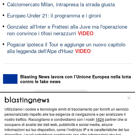
Calciomercato Milan, intrapresa la strada giusta
Europeo Under 21: il programma e i gironi
Gonzalez all'Inter e Frattesi alla Juve ma l'operazione
non convince i tifosi nerazzurri
VIDEO
Pogacar ipoteca il Tour e aggiunge un nuovo capitolo
alla leggenda dell'Alpe d'Huez
VIDEO
Blasting News lavora con l’Unione Europea nella lotta
contro le fake news
ABOUT
LINEA EDITORIALE
Utilizziamo i cookie e tecnologie simili di tracciamento per fornirti un servizio
Questa sezione offre informazioni trasparenti su Blasting
personalizzato rispetto alle tue esigenze di navigazione e per analizzare il
nostro traffico. Raccogliamo e condividiamo con i nostri
1624
partner che si
News, sui nostri processi editoriali e su come ci impegniamo a
occupano di analisi dei dati web, pubblicità e social media, alcune
creare news di qualità. Inoltre, afferma la nostra aderenza a
informazioni sul tuo dispositivo, come l’indirizzo IP e le caratteristiche del tuo
‘Trust Project - News with Integrity’
Blasting News non è
dispositivo, i quali potrebbero combinarle con altre informazioni che hai