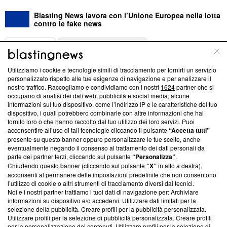
Blasting News lavora con l’Unione Europea nella lotta
contro le fake news
ABOUT
LINEA EDITORIALE
Utilizziamo i cookie e tecnologie simili di tracciamento per fornirti un servizio
Questa sezione offre informazioni trasparenti su Blasting
personalizzato rispetto alle tue esigenze di navigazione e per analizzare il
nostro traffico. Raccogliamo e condividiamo con i nostri
1624
partner che si
News, sui nostri processi editoriali e su come ci impegniamo a
occupano di analisi dei dati web, pubblicità e social media, alcune
creare news di qualità. Inoltre, afferma la nostra aderenza a
informazioni sul tuo dispositivo, come l’indirizzo IP e le caratteristiche del tuo
‘Trust Project - News with Integrity’
Blasting News non è
dispositivo, i quali potrebbero combinarle con altre informazioni che hai
ancora membro del programma, ma ha richiesto di farne
fornito loro o che hanno raccolto dal tuo utilizzo dei loro servizi. Puoi
parte; Trust Project non ha ancora effettuato una verifica di
acconsentire all’uso di tali tecnologie cliccando il pulsante
“Accetta tutti”
conformità agli standard.
presente su questo banner oppure personalizzare le tue scelte, anche
eventualmente negando il consenso al trattamento dei dati personali da
parte dei partner terzi, cliccando sul pulsante
“Personalizza”
.
Su di noi
Chiudendo questo banner (cliccando sul pulsante
“X”
in alto a destra),
acconsenti al permanere delle impostazioni predefinite che non consentono
Team editoriale
l’utilizzo di cookie o altri strumenti di tracciamento diversi dai tecnici.
Noi e i nostri partner trattiamo i tuoi dati di navigazione per: Archiviare
Corporate
informazioni su dispositivo e/o accedervi. Utilizzare dati limitati per la
selezione della pubblicità. Creare profili per la pubblicità personalizzata.
Redazione
Utilizzare profili per la selezione di pubblicità personalizzata. Creare profili
per la personalizzazione dei contenuti. Utilizzare profili per la selezione di