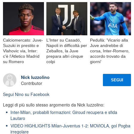
Calciomercato: Juve-
L'Inter su Casadó,
Pedullà: 'Vicario alla
Suzuki in prestito e
Napoli in difficoltà per
Juve andrebbe di
Vlahovic via, Inter:
Zeballos, la Juve
corsa, Inter-Romero,
c'è l'Atletico Madrid
prepara altri cinque
accordo trovato da
su Romero
colpi
giorni'
Nick Iuzzolino
SEGUI
Contributor
Segui
Nino
su Facebook
Leggi di più sullo stesso argomento da Nick Iuzzolino:
Inter-Milan, probabili formazioni: Giroud recupera e sfida
Lautaro
VIDEO HIGHLIGHTS Milan-Juventus 1-2: MOVIOLA, gol Pogba
irregolare