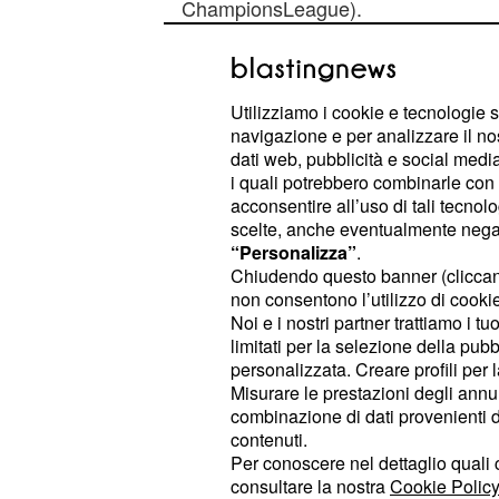
ChampionsLeague).
Spicca l'assenza dell'
, dominatr
Inter
d'oro con otto vittorie su dodici edizi
Utilizziamo i cookie e tecnologie s
ultimi tre anni. Per la prima volta, qui
navigazione e per analizzare il no
partenza non sarà composta dalle d
dati web, pubblicità e social media,
i quali potrebbero combinarle con a
dalla Juve ma la prestigiosa vetri
acconsentire all’uso di tali tecnol
motivare asufficienza i calciatori em
scelte, anche eventualmente negand
dominato in serie B dovrannodimostra
“Personalizza”
.
Chiudendo questo banner (clicca
massimo campionato.
non consentono l’utilizzo di cookie 
Noi e i nostri partner trattiamo i t
© RIPRODUZIONE VIETATA
limitati per la selezione della pubb
personalizzata. Creare profili per 
Misurare le prestazioni degli annun
combinazione di dati provenienti da 
Di tendenza oggi
contenuti.
Per conoscere nel dettaglio quali c
consultare la nostra
Cookie Policy