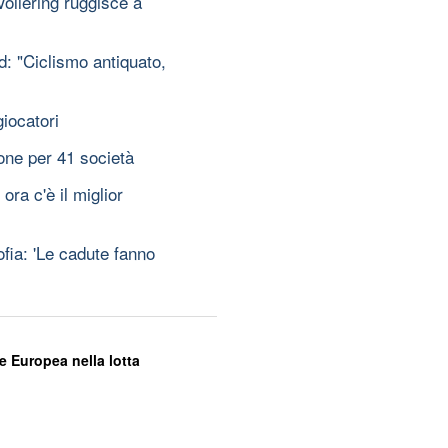
ollering ruggisce a
: "Ciclismo antiquato,
iocatori
one per 41 società
ra c'è il miglior
ofia: 'Le cadute fanno
e Europea nella lotta