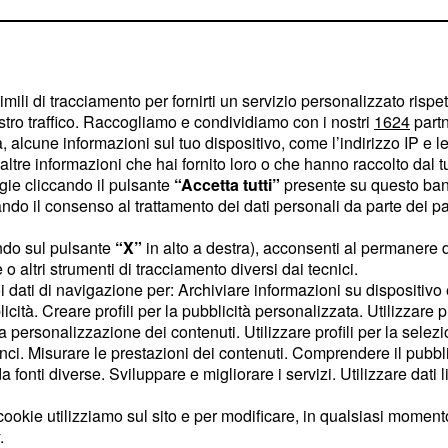
iceassoluta dell'albo
oni e vincitricenegli
imili di tracciamento per fornirti un servizio personalizzato rispe
ndi, la griglia di
stro traffico. Raccogliamo e condividiamo con i nostri
1624
partn
ue formazionimilanesi e
 alcune informazioni sul tuo dispositivo, come l’indirizzo IP e le 
ltre informazioni che hai fornito loro o che hanno raccolto dal tuo
na dovrebbe comunque
ogie cliccando il pulsante
“Accetta tutti”
presente su questo ban
iliani che dopo aver
o il consenso al trattamento dei dati personali da parte dei par
re il loro valore nel
ndo sul pulsante
“X”
in alto a destra), acconsenti al permanere 
o altri strumenti di tracciamento diversi dai tecnici.
uoi dati di navigazione per: Archiviare informazioni su dispositivo 
licità. Creare profili per la pubblicità personalizzata. Utilizzare p
Content sponsored by Outbrain
la personalizzazione dei contenuti. Utilizzare profili per la selez
ci. Misurare le prestazioni dei contenuti. Comprendere il pubblic
fonti diverse. Sviluppare e migliorare i servizi. Utilizzare dati l
ookie utilizziamo sul sito e per modificare, in qualsiasi momento,
.