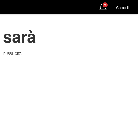
2
Accedi
 sarà