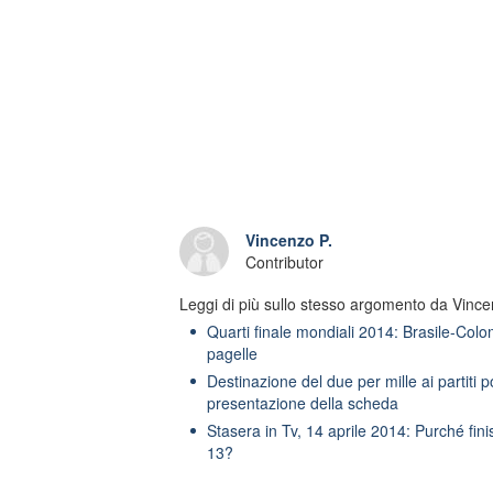
Ciclomercato, l'intreccio
Reusser vola in gial
Seixas-Del Toro
Digione, Vollering
accende la sfida tra
spaventa le rivali,
UAE e Decathlon
batosta per Ferran
Prévot
Vincenzo P.
Contributor
Leggi di più sullo stesso argomento da Vince
Quarti finale mondiali 2014: Brasile-Colom
pagelle
Destinazione del due per mille ai partiti po
presentazione della scheda
Stasera in Tv, 14 aprile 2014: Purché fin
13?