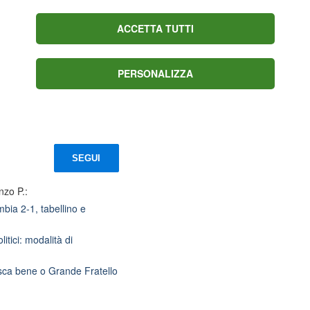
ACCETTA TUTTI
lo a
Tour, show sul
PERSONALIZZA
Massiccio Centrale:
Vollering ruggisce a
d-
Belleville, KO Ferrand-
Prévot
SEGUI
nzo P.:
bia 2-1, tabellino e
litici: modalità di
isca bene o Grande Fratello