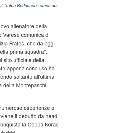
l Trofeo Berlusconi: storia dei
uovo allenatore della
ro Varese comunica di
zio Frates, che da oggi
 della prima squadra":
 sito ufficiale della
ato appena concluso ha
endo soltanto all'ultima
lia della Montepaschi
di numerose esperienze e
viene il debutto da head
 conquista la Coppa Korac
 Madrid.