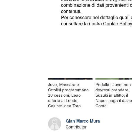
combinazione di dati provenienti da 
contenuti.
© RIPRODUZIONE VIETATA
Per conoscere nel dettaglio quali c
consultare la nostra
Cookie Policy
Di tendenza oggi
Juve, Massara e
Pedullà: 'Juve, non
Ottolini programmano
dovresti prendere
10 cessioni, Leao
Suzuki in affitto, il
offerto al Leeds,
Napoli paga il dazio
Cajuste idea Toro
Conte'
Gian Marco Mura
Contributor