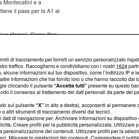
 Montecatini e a
iene il pass per la A1 al
un ritorno), Siena (fino
 a
dove
Reggio Emilia
raggiunge la finale di
imili di tracciamento per fornirti un servizio personalizzato rispe
Una breve esperienza alla
stro traffico. Raccogliamo e condividiamo con i nostri
1624
partn
007/09 a
Caserta
 alcune informazioni sul tuo dispositivo, come l’indirizzo IP e le 
alvezza il secondo),
ltre informazioni che hai fornito loro o che hanno raccolto dal tuo
ogie cliccando il pulsante
“Accetta tutti”
presente su questo ban
ia (in LegaDue).
o il consenso al trattamento dei dati personali da parte dei par
tato
assistente
ndo sul pulsante
“X”
in alto a destra), acconsenti al permanere 
 panchina dell'Olimpia
o altri strumenti di tracciamento diversi dai tecnici.
uoi dati di navigazione per: Archiviare informazioni su dispositivo 
nche, con la Nazionale
licità. Creare profili per la pubblicità personalizzata. Utilizzare p
3 (assistente di
la personalizzazione dei contenuti. Utilizzare profili per la selez
adi di Atene del 2004.
ci. Misurare le prestazioni dei contenuti. Comprendere il pubblic