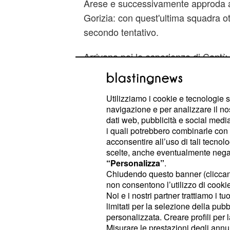
Arese e successivamente approda a
Gorizia: con quest'ultima squadra ott
secondo tentativo.
Arrivano poi le esperienze di Cantù (
al 2001) e Udine, prima di passare
ottiene un'altra promozione in A1 e 
Utilizziamo i cookie e tecnologie s
Coppa Italia persa contro Treviso. 
navigazione e per analizzare il no
Fortitudo Bologna, poi il biennio 2
dati web, pubblicità e social media,
(promozione in A1 il primo anno e s
i quali potrebbero combinarle con a
acconsentire all’uso di tali tecnol
Montegranaro e ancora Reggio Emil
scelte, anche eventualmente negand
“Personalizza”
.
Nelle ultime due stagioni Frates è s
Chiudendo questo banner (clicca
sulla
allenatore di Sergio Scariolo
non consentono l’utilizzo di cookie 
Noi e i nostri partner trattiamo i t
Milano. Nel suo palmares ci sono a
limitati per la selezione della pubb
italiana, un
agli Europei 200
bronzo
personalizzata. Creare profili per 
Recalcati) e un
alle Olimpi
argento
Misurare le prestazioni degli annun