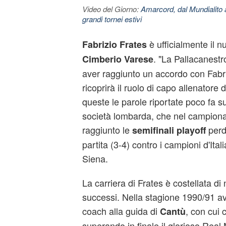
Video del Giorno:
Amarcord, dal Mundialito a
grandi tornei estivi
è ufficialmente il n
Fabrizio Frates
. "La Pallacanest
Cimberio Varese
aver raggiunto un accordo con Fabri
ricoprirà il ruolo di capo allenatore
queste le parole riportate poco fa sul
società lombarda, che nel campion
raggiunto le
perd
semifinali playoff
partita (3-4) contro i campioni d'Ita
Siena.
La carriera di Frates è costellata 
successi. Nella stagione 1990/91 av
coach alla guida di
, con cui
Cantù
superando in finale il glorioso Real