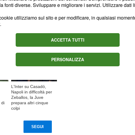
fonti diverse. Sviluppare e migliorare i servizi. Utilizzare dati l
ookie utilizziamo sul sito e per modificare, in qualsiasi momento,
Content sponsored by Outbrain
.
ACCETTA TUTTI
PERSONALIZZA
L'Inter su Casadó,
Napoli in difficoltà per
Zeballos, la Juve
 di
prepara altri cinque
colpi
SEGUI