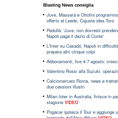
Blasting News consiglia
Juve, Massara e Ottolini programma
offerto al Leeds, Cajuste idea Toro
Pedullà: 'Juve, non dovresti prendere 
Napoli paga il dazio di Conte'
L'Inter su Casadó, Napoli in difficolt
prepara altri cinque colpi
Abbonamenti, live 4-7 agosto: cresce l
Valentino Rossi alla Suzuki: operazio
Calciomercato Roma, news e trattati
due cessioni illustri
Milan-Inter in Australia, finisce in pa
stagione
VIDEO
Pogacar ipoteca il Tour e aggiunge u
leggenda dell'Alpe d'Huez
VIDEO