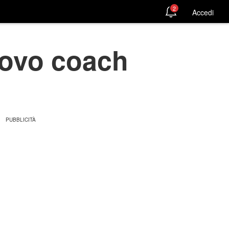
2
Accedi
nuovo coach