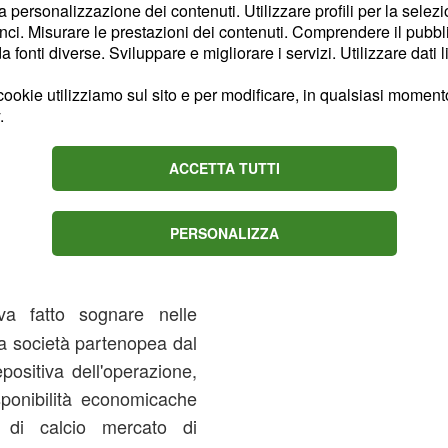
la personalizzazione dei contenuti. Utilizzare profili per la selez
ci. Misurare le prestazioni dei contenuti. Comprendere il pubblic
fonti diverse. Sviluppare e migliorare i servizi. Utilizzare dati l
ookie utilizziamo sul sito e per modificare, in qualsiasi momento,
.
ealizzerebbe il suo
ACCETTA TUTTI
sare in una big delcalcio
 la parte migliore della
PERSONALIZZA
 ha solamente 26 anni.
ella capitale francese la
 fatto sognare nelle
 La società partenopea dal
positiva dell'operazione,
ponibilità economicache
 di calcio mercato di