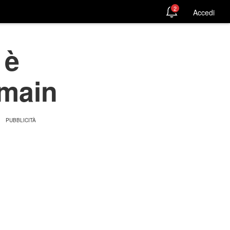
2
Accedi
 è
rmain