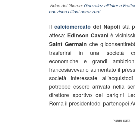
Video del Giorno:
Gonzalez all'Inter e Fratt
convince i tifosi nerazzurri
Il
sta pe
calciomercato
del Napoli
attesa:
è vicinissi
Edinson Cavani
che gliconsentirebbe
Saint Germain
trasferirsi in una società con
economiche e grandi ambizioni
francesiavevano aumentato il press
società interessate all'acquist
potrebbe essere arrivata nella se
direttore sportivo dei parigini L
Roma il presidentedel partenopei Au