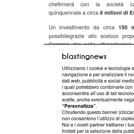
chefirmerà con la società cap
quinquennale a circa
8 milioni di E
Un investimento da circa
150 m
possibilegrazie allo sceicco prop
Germain che nelle ultimestagion
spese pur di costruire una squadra 
Francia come in Europa.
Utilizziamo i cookie e tecnologie s
navigazione e per analizzare il no
dati web, pubblicità e social media,
i quali potrebbero combinarle con a
acconsentire all’uso di tali tecnol
scelte, anche eventualmente negand
“Personalizza”
.
Chiudendo questo banner (clicca
non consentono l’utilizzo di cookie 
Noi e i nostri partner trattiamo i t
limitati per la selezione della pubb