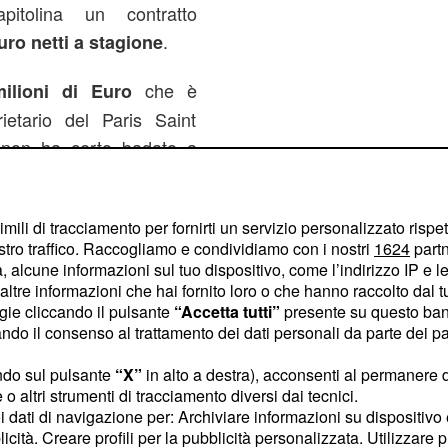
itolina un contratto
.
uro netti a stagione
che è
ilioni di Euro
rietario del Paris Saint
i non ha certo badato a
in grado diprimeggiare in
imili di tracciamento per fornirti un servizio personalizzato rispe
stro traffico. Raccogliamo e condividiamo con i nostri
1624
partn
 alcune informazioni sul tuo dispositivo, come l’indirizzo IP e le 
ltre informazioni che hai fornito loro o che hanno raccolto dal tuo
ogie cliccando il pulsante
“Accetta tutti”
presente su questo ban
o il consenso al trattamento dei dati personali da parte dei par
ndo sul pulsante
“X”
in alto a destra), acconsenti al permanere 
o altri strumenti di tracciamento diversi dai tecnici.
uoi dati di navigazione per: Archiviare informazioni su dispositivo 
licità. Creare profili per la pubblicità personalizzata. Utilizzare p