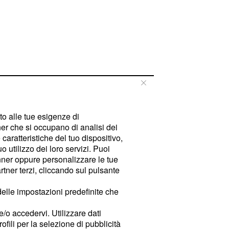
tto alle tue esigenze di
er che si occupano di analisi dei
caratteristiche del tuo dispositivo,
 utilizzo dei loro servizi. Puoi
ner oppure personalizzare le tue
tner terzi, cliccando sul pulsante
delle impostazioni predefinite che
e/o accedervi. Utilizzare dati
rofili per la selezione di pubblicità