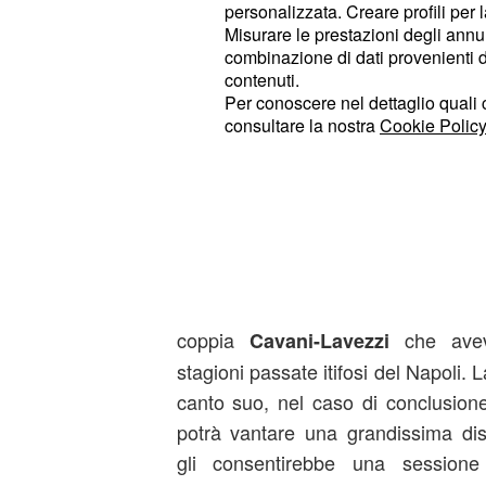
personalizzata. Creare profili per 
Misurare le prestazioni degli annun
combinazione di dati provenienti da 
contenuti.
Per conoscere nel dettaglio quali c
consultare la nostra
Cookie Policy
Molto soddisfatto anche Cavani cher
desiderio di lasciare l'Italia per pas
europeo con la quale potrà spendere
carriera dalmomento che il Matador
E' dunque molto vicina aricomporsi n
coppia
che aveva
Cavani-Lavezzi
stagioni passate itifosi del Napoli.
canto suo, nel caso di conclusione
potrà vantare una grandissima dis
gli consentirebbe una sessione