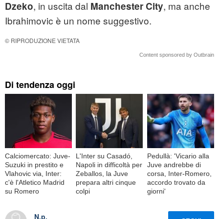
, in uscita dal
, ma anche
Dzeko
Manchester City
Ibrahimovic è un nome suggestivo.
© RIPRODUZIONE VIETATA
Content sponsored by Outbrain
Di tendenza oggi
Calciomercato: Juve-
L'Inter su Casadó,
Pedullà: 'Vicario alla
Suzuki in prestito e
Napoli in difficoltà per
Juve andrebbe di
Vlahovic via, Inter:
Zeballos, la Juve
corsa, Inter-Romero,
c'è l'Atletico Madrid
prepara altri cinque
accordo trovato da
su Romero
colpi
giorni'
N.p.