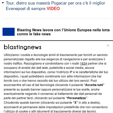
Tour, dietro sua maestà Pogacar per ora c'è il miglior
Evenepoel di sempre
VIDEO
Blasting News lavora con l’Unione Europea nella lotta
contro le fake news
ABOUT
LINEA EDITORIALE
Utilizziamo i cookie e tecnologie simili di tracciamento per fornirti un servizio
personalizzato rispetto alle tue esigenze di navigazione e per analizzare il
Questa sezione offre informazioni trasparenti su Blasting
nostro traffico. Raccogliamo e condividiamo con i nostri
1624
partner che si
News, sui nostri processi editoriali e su come ci impegniamo a
occupano di analisi dei dati web, pubblicità e social media, alcune
creare news di qualità. Inoltre, afferma la nostra aderenza a
informazioni sul tuo dispositivo, come l’indirizzo IP e le caratteristiche del tuo
dispositivo, i quali potrebbero combinarle con altre informazioni che hai
‘Trust Project - News with Integrity’
Blasting News non è
fornito loro o che hanno raccolto dal tuo utilizzo dei loro servizi. Puoi
ancora membro del programma, ma ha richiesto di farne
acconsentire all’uso di tali tecnologie cliccando il pulsante
“Accetta tutti”
parte; Trust Project non ha ancora effettuato una verifica di
presente su questo banner oppure personalizzare le tue scelte, anche
conformità agli standard.
eventualmente negando il consenso al trattamento dei dati personali da
parte dei partner terzi, cliccando sul pulsante
“Personalizza”
.
Su di noi
Chiudendo questo banner (cliccando sul pulsante
“X”
in alto a destra),
acconsenti al permanere delle impostazioni predefinite che non consentono
Team editoriale
l’utilizzo di cookie o altri strumenti di tracciamento diversi dai tecnici.