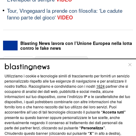
Tour, Vingegaard la prende con filosofia: 'Le cadute
fanno parte del gioco'
VIDEO
Blasting News lavora con l’Unione Europea nella lotta
contro le fake news
ABOUT
LINEA EDITORIALE
Utilizziamo i cookie e tecnologie simili di tracciamento per fornirti un servizio
Questa sezione offre informazioni trasparenti su Blasting
personalizzato rispetto alle tue esigenze di navigazione e per analizzare il
nostro traffico. Raccogliamo e condividiamo con i nostri
1624
partner che si
News, sui nostri processi editoriali e su come ci impegniamo a
occupano di analisi dei dati web, pubblicità e social media, alcune
creare news di qualità. Inoltre, afferma la nostra aderenza a
informazioni sul tuo dispositivo, come l’indirizzo IP e le caratteristiche del tuo
‘Trust Project - News with Integrity’
Blasting News non è
dispositivo, i quali potrebbero combinarle con altre informazioni che hai
ancora membro del programma, ma ha richiesto di farne
fornito loro o che hanno raccolto dal tuo utilizzo dei loro servizi. Puoi
parte; Trust Project non ha ancora effettuato una verifica di
acconsentire all’uso di tali tecnologie cliccando il pulsante
“Accetta tutti”
conformità agli standard.
presente su questo banner oppure personalizzare le tue scelte, anche
eventualmente negando il consenso al trattamento dei dati personali da
parte dei partner terzi, cliccando sul pulsante
“Personalizza”
.
Su di noi
Chiudendo questo banner (cliccando sul pulsante
“X”
in alto a destra),