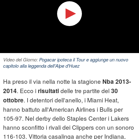
Video del Giorno:
Pogacar ipoteca il Tour e aggiunge un nuovo
capitolo alla leggenda dell'Alpe d'Huez
Ha preso il via nella notte la stagione
Nba 2013-
. Ecco i
delle tre partite del
2014
risultati
30
. I detentori dell'anello, i Miami Heat,
ottobre
hanno battuto all'American Airlines i Bulls per
105-97. Nel derby dello Staples Center i Lakers
hanno sconfitto i rivali dei Clippers con un sonoro
116-103. Vittoria casalinga anche per Indiana,