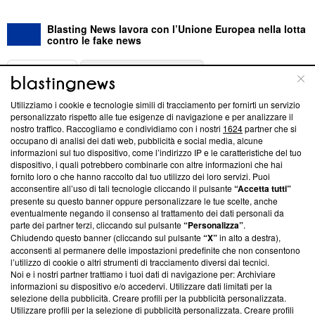
Blasting News lavora con l’Unione Europea nella lotta
contro le fake news
ABOUT
LINEA EDITORIALE
Utilizziamo i cookie e tecnologie simili di tracciamento per fornirti un servizio
Questa sezione offre informazioni trasparenti su Blasting
personalizzato rispetto alle tue esigenze di navigazione e per analizzare il
nostro traffico. Raccogliamo e condividiamo con i nostri
1624
partner che si
News, sui nostri processi editoriali e su come ci impegniamo a
occupano di analisi dei dati web, pubblicità e social media, alcune
creare news di qualità. Inoltre, afferma la nostra aderenza a
informazioni sul tuo dispositivo, come l’indirizzo IP e le caratteristiche del tuo
‘Trust Project - News with Integrity’
Blasting News non è
dispositivo, i quali potrebbero combinarle con altre informazioni che hai
ancora membro del programma, ma ha richiesto di farne
fornito loro o che hanno raccolto dal tuo utilizzo dei loro servizi. Puoi
parte; Trust Project non ha ancora effettuato una verifica di
acconsentire all’uso di tali tecnologie cliccando il pulsante
“Accetta tutti”
conformità agli standard.
presente su questo banner oppure personalizzare le tue scelte, anche
eventualmente negando il consenso al trattamento dei dati personali da
parte dei partner terzi, cliccando sul pulsante
“Personalizza”
.
Su di noi
Chiudendo questo banner (cliccando sul pulsante
“X”
in alto a destra),
acconsenti al permanere delle impostazioni predefinite che non consentono
Team editoriale
l’utilizzo di cookie o altri strumenti di tracciamento diversi dai tecnici.
Noi e i nostri partner trattiamo i tuoi dati di navigazione per: Archiviare
Corporate
informazioni su dispositivo e/o accedervi. Utilizzare dati limitati per la
selezione della pubblicità. Creare profili per la pubblicità personalizzata.
Redazione
Utilizzare profili per la selezione di pubblicità personalizzata. Creare profili