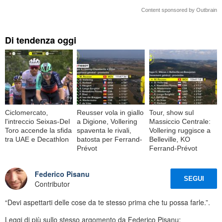
Content sponsored by Outbrain
Di tendenza oggi
Ciclomercato,
Reusser vola in giallo
Tour, show sul
l'intreccio Seixas-Del
a Digione, Vollering
Massiccio Centrale:
Toro accende la sfida
spaventa le rivali,
Vollering ruggisce a
tra UAE e Decathlon
batosta per Ferrand-
Belleville, KO
Prévot
Ferrand-Prévot
Federico Pisanu
SEGUI
Contributor
“Devi aspettarti delle cose da te stesso prima che tu possa farle.”.
Leggi di più sullo stesso argomento da Federico Pisanu: