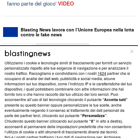
fanno parte del gioco'
VIDEO
Blasting News lavora con l’Unione Europea nella lotta
contro le fake news
ABOUT
LINEA EDITORIALE
Utilizziamo i cookie e tecnologie simili di tracciamento per fornirti un servizio
Questa sezione offre informazioni trasparenti su Blasting
personalizzato rispetto alle tue esigenze di navigazione e per analizzare il
nostro traffico. Raccogliamo e condividiamo con i nostri
1624
partner che si
News, sui nostri processi editoriali e su come ci impegniamo a
occupano di analisi dei dati web, pubblicità e social media, alcune
creare news di qualità. Inoltre, afferma la nostra aderenza a
informazioni sul tuo dispositivo, come l’indirizzo IP e le caratteristiche del tuo
‘Trust Project - News with Integrity’
Blasting News non è
dispositivo, i quali potrebbero combinarle con altre informazioni che hai
ancora membro del programma, ma ha richiesto di farne
fornito loro o che hanno raccolto dal tuo utilizzo dei loro servizi. Puoi
parte; Trust Project non ha ancora effettuato una verifica di
acconsentire all’uso di tali tecnologie cliccando il pulsante
“Accetta tutti”
conformità agli standard.
presente su questo banner oppure personalizzare le tue scelte, anche
eventualmente negando il consenso al trattamento dei dati personali da
parte dei partner terzi, cliccando sul pulsante
“Personalizza”
.
Su di noi
Chiudendo questo banner (cliccando sul pulsante
“X”
in alto a destra),
acconsenti al permanere delle impostazioni predefinite che non consentono
Team editoriale
l’utilizzo di cookie o altri strumenti di tracciamento diversi dai tecnici.
Noi e i nostri partner trattiamo i tuoi dati di navigazione per: Archiviare