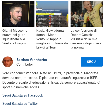
Gianni Moscon di
Kasia Niewiadoma
La confessione di
nuovo nei guai:
doma il Mont
Robert Gesink:
squalificato alla
Ventoux: tappa e
'All'inizio della mia
Vuelta a Burgos
maglia in un finale da
carriera il doping era
brividi al Tour
la norma'
Battista Vennherba
SEGUI
Contributor
Vero cognome: Vennera. Nato nel 1979, in provincia di Macerata
dove da sempre risiedo. Diplomato in maturità linguistica e ISEF.
Docente precario di educazione fisica; da sempre appassionato di
sport e dinamiche sociali.
Segui
Battista
su Facebook
Segui
Battista
su Twitter