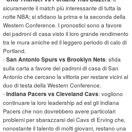
sicuramente il match più interessante di tutta la
notte NBA; si sfidano la prima e la seconda della
Western Conference. I pronostici sono a favore
dei padroni di casa visto il loro grande rendimento
tra le mura amiche ed il leggero periodo di calo di
Portland.
-
: sfida
San Antonio Spurs vs Brooklyn Nets
sulla carta a favore dei padroni di casa di San
Antonio che cercano la vittoria per restare vicini al
duo di testa della Western Conference.
-
: vogliono
Indiana Pacers vs Cleveland Cavs
continuare la loro leadership ad est gli Indiana
Pacers che non dovrebbero avere particolari
problemi per sbarazzarsi dei Cavs di Erving che,
nonostante il talento di molti giovani, restano una