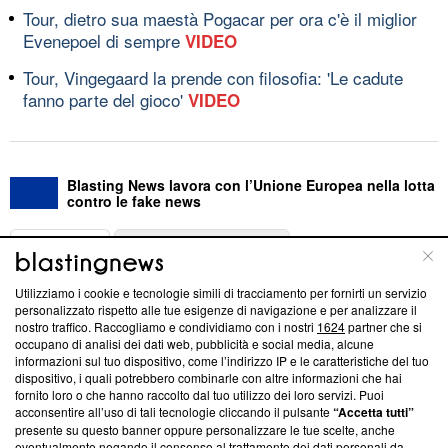
Tour, dietro sua maestà Pogacar per ora c'è il miglior
Evenepoel di sempre
VIDEO
Tour, Vingegaard la prende con filosofia: 'Le cadute
fanno parte del gioco'
VIDEO
Blasting News lavora con l’Unione Europea nella lotta
contro le fake news
ABOUT
LINEA EDITORIALE
Utilizziamo i cookie e tecnologie simili di tracciamento per fornirti un servizio
Questa sezione offre informazioni trasparenti su Blasting
personalizzato rispetto alle tue esigenze di navigazione e per analizzare il
nostro traffico. Raccogliamo e condividiamo con i nostri
1624
partner che si
News, sui nostri processi editoriali e su come ci impegniamo a
occupano di analisi dei dati web, pubblicità e social media, alcune
creare news di qualità. Inoltre, afferma la nostra aderenza a
informazioni sul tuo dispositivo, come l’indirizzo IP e le caratteristiche del tuo
‘Trust Project - News with Integrity’
Blasting News non è
dispositivo, i quali potrebbero combinarle con altre informazioni che hai
ancora membro del programma, ma ha richiesto di farne
fornito loro o che hanno raccolto dal tuo utilizzo dei loro servizi. Puoi
parte; Trust Project non ha ancora effettuato una verifica di
acconsentire all’uso di tali tecnologie cliccando il pulsante
“Accetta tutti”
conformità agli standard.
presente su questo banner oppure personalizzare le tue scelte, anche
eventualmente negando il consenso al trattamento dei dati personali da