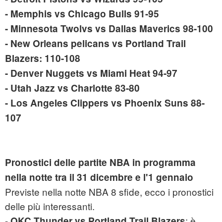
- Memphis vs Chicago Bulls 91-95
- Minnesota Twolvs vs Dallas Maverics 98-100
- New Orleans pelicans vs Portland Trail
Blazers: 110-108
- Denver Nuggets vs Miami Heat 94-97
- Utah Jazz vs Charlotte 83-80
- Los Angeles Clippers vs Phoenix Suns 88-
107
Pronostici delle partite NBA in programma
nella notte tra il 31 dicembre e l'1 gennaio
Previste nella notte NBA 8 sfide, ecco i pronostici
delle più interessanti.
-
: è
OKC Thunder vs Portland Trail Blazers