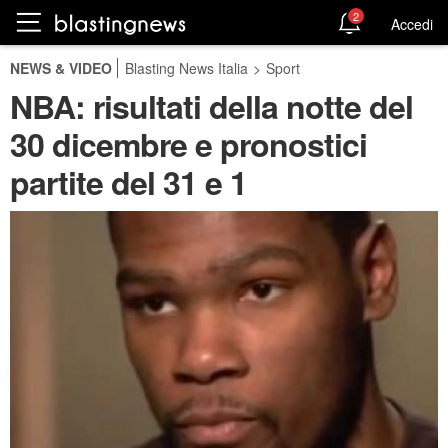
2
Accedi
NEWS & VIDEO
Blasting News Italia
>
Sport
NBA: risultati della notte del
30 dicembre e pronostici
partite del 31 e 1