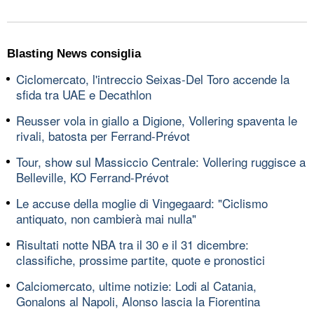
Blasting News consiglia
Ciclomercato, l'intreccio Seixas-Del Toro accende la
sfida tra UAE e Decathlon
Reusser vola in giallo a Digione, Vollering spaventa le
rivali, batosta per Ferrand-Prévot
Tour, show sul Massiccio Centrale: Vollering ruggisce a
Belleville, KO Ferrand-Prévot
Le accuse della moglie di Vingegaard: "Ciclismo
antiquato, non cambierà mai nulla"
Risultati notte NBA tra il 30 e il 31 dicembre:
classifiche, prossime partite, quote e pronostici
Calciomercato, ultime notizie: Lodi al Catania,
Gonalons al Napoli, Alonso lascia la Fiorentina