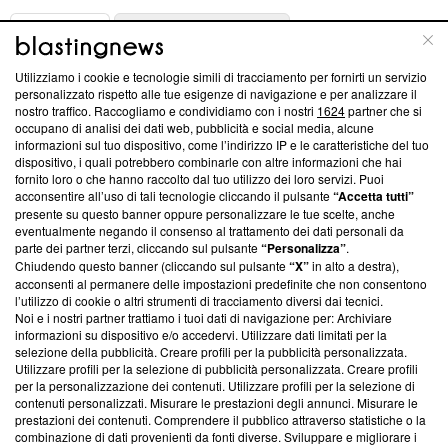
ABOUT
LINEA EDITORIALE
Utilizziamo i cookie e tecnologie simili di tracciamento per fornirti un servizio
Questa sezione offre informazioni trasparenti su Blasting
personalizzato rispetto alle tue esigenze di navigazione e per analizzare il
nostro traffico. Raccogliamo e condividiamo con i nostri
1624
partner che si
News, sui nostri processi editoriali e su come ci impegniamo a
occupano di analisi dei dati web, pubblicità e social media, alcune
creare news di qualità. Inoltre, afferma la nostra aderenza a
informazioni sul tuo dispositivo, come l’indirizzo IP e le caratteristiche del tuo
‘Trust Project - News with Integrity’
Blasting News non è
dispositivo, i quali potrebbero combinarle con altre informazioni che hai
ancora membro del programma, ma ha richiesto di farne
fornito loro o che hanno raccolto dal tuo utilizzo dei loro servizi. Puoi
parte; Trust Project non ha ancora effettuato una verifica di
acconsentire all’uso di tali tecnologie cliccando il pulsante
“Accetta tutti”
conformità agli standard.
presente su questo banner oppure personalizzare le tue scelte, anche
eventualmente negando il consenso al trattamento dei dati personali da
parte dei partner terzi, cliccando sul pulsante
“Personalizza”
.
Su di noi
Chiudendo questo banner (cliccando sul pulsante
“X”
in alto a destra),
acconsenti al permanere delle impostazioni predefinite che non consentono
Team editoriale
l’utilizzo di cookie o altri strumenti di tracciamento diversi dai tecnici.
Noi e i nostri partner trattiamo i tuoi dati di navigazione per: Archiviare
Corporate
informazioni su dispositivo e/o accedervi. Utilizzare dati limitati per la
selezione della pubblicità. Creare profili per la pubblicità personalizzata.
Redazione
Utilizzare profili per la selezione di pubblicità personalizzata. Creare profili
per la personalizzazione dei contenuti. Utilizzare profili per la selezione di
Informativa Privacy
contenuti personalizzati. Misurare le prestazioni degli annunci. Misurare le
prestazioni dei contenuti. Comprendere il pubblico attraverso statistiche o la
Cookie Policy
combinazione di dati provenienti da fonti diverse. Sviluppare e migliorare i