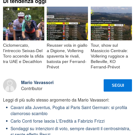
Di tendenza oggi
Ciclomercato,
Reusser vola in giallo
Tour, show sul
l'intreccio Seixas-Del
a Digione, Vollering
Massiccio Centrale:
Toro accende la sfida
spaventa le rivali,
Vollering ruggisce a
tra UAE e Decathlon
batosta per Ferrand-
Belleville, KO
Prévot
Ferrand-Prévot
Mario Vavassori
SEGUI
Contributor
Leggi di più sullo stesso argomento da Mario Vavassori:
Cavani alla Juventus, Pogba al Paris Saint Germain: si profila
clamoroso scambio
Carlo Conti forse lascia L'Eredità a Fabrizio Frizzi
Sondaggi su intenzioni di voto, sempre davanti il centrosinistra,
si sente effetto Renzi