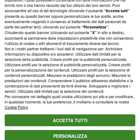
ancora membro del programma, ma ha richiesto di farne
fornito loro o che hanno raccolto dal tuo utilizzo dei loro servizi. Puoi
parte; Trust Project non ha ancora effettuato una verifica di
acconsentire all’uso di tali tecnologie cliccando il pulsante
“Accetta tutti”
conformità agli standard.
presente su questo banner oppure personalizzare le tue scelte, anche
eventualmente negando il consenso al trattamento dei dati personali da
parte dei partner terzi, cliccando sul pulsante
“Personalizza”
.
Su di noi
Chiudendo questo banner (cliccando sul pulsante
“X”
in alto a destra),
acconsenti al permanere delle impostazioni predefinite che non consentono
Team editoriale
l’utilizzo di cookie o altri strumenti di tracciamento diversi dai tecnici.
Noi e i nostri partner trattiamo i tuoi dati di navigazione per: Archiviare
Corporate
informazioni su dispositivo e/o accedervi. Utilizzare dati limitati per la
selezione della pubblicità. Creare profili per la pubblicità personalizzata.
Redazione
Utilizzare profili per la selezione di pubblicità personalizzata. Creare profili
per la personalizzazione dei contenuti. Utilizzare profili per la selezione di
Informativa Privacy
contenuti personalizzati. Misurare le prestazioni degli annunci. Misurare le
prestazioni dei contenuti. Comprendere il pubblico attraverso statistiche o la
Cookie Policy
combinazione di dati provenienti da fonti diverse. Sviluppare e migliorare i
servizi. Utilizzare dati limitati per la selezione dei contenuti.
Blasting SA, IDI CHE-247.845.224, Via Carlo Frasca, 3 - 6900
Per conoscere nel dettaglio quali cookie utilizziamo sul sito e per modificare,
Lugano (Svizzera) Tel:
+39 0690258937
in qualsiasi momento, le tue preferenze, ti invitiamo a consultare la nostra
Cookie Policy
.
© 2026 Blasting News
ACCETTA TUTTI
PERSONALIZZA