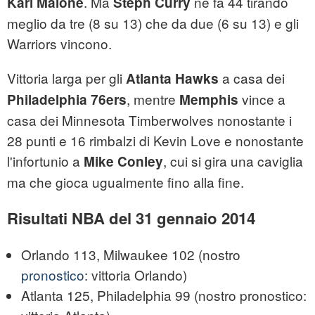
. Ma
ne fa 44 tirando
Karl Malone
Steph Curry
meglio da tre (8 su 13) che da due (6 su 13) e gli
Warriors vincono.
Vittoria larga per gli
a casa dei
Atlanta Hawks
, mentre
vince a
Philadelphia 76ers
Memphis
casa dei Minnesota Timberwolves nonostante i
28 punti e 16 rimbalzi di Kevin Love e nonostante
l'infortunio a
, cui si gira una caviglia
Mike Conley
ma che gioca ugualmente fino alla fine.
Risultati NBA del 31 gennaio 2014
Orlando 113, Milwaukee 102 (nostro
pronostico
: vittoria Orlando)
Atlanta 125, Philadelphia 99 (nostro pronostico: