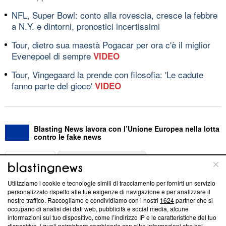
NFL, Super Bowl: conto alla rovescia, cresce la febbre
a N.Y. e dintorni, pronostici incertissimi
Tour, dietro sua maestà Pogacar per ora c'è il miglior
Evenepoel di sempre
VIDEO
Tour, Vingegaard la prende con filosofia: 'Le cadute
fanno parte del gioco'
VIDEO
Blasting News lavora con l’Unione Europea nella lotta
contro le fake news
ABOUT
LINEA EDITORIALE
Utilizziamo i cookie e tecnologie simili di tracciamento per fornirti un servizio
Questa sezione offre informazioni trasparenti su Blasting
personalizzato rispetto alle tue esigenze di navigazione e per analizzare il
nostro traffico. Raccogliamo e condividiamo con i nostri
1624
partner che si
News, sui nostri processi editoriali e su come ci impegniamo a
occupano di analisi dei dati web, pubblicità e social media, alcune
creare news di qualità. Inoltre, afferma la nostra aderenza a
informazioni sul tuo dispositivo, come l’indirizzo IP e le caratteristiche del tuo
‘Trust Project - News with Integrity’
Blasting News non è
dispositivo, i quali potrebbero combinarle con altre informazioni che hai