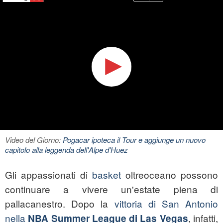
Video del Giorno:
Pogacar ipoteca il Tour e aggiunge un nuovo
capitolo alla leggenda dell'Alpe d'Huez
Gli appassionati di
basket
oltreoceano possono
continuare a vivere un'estate piena di
pallacanestro. Dopo la
vittoria di San Antonio
nella
, infatti,
NBA Summer League di Las Vegas