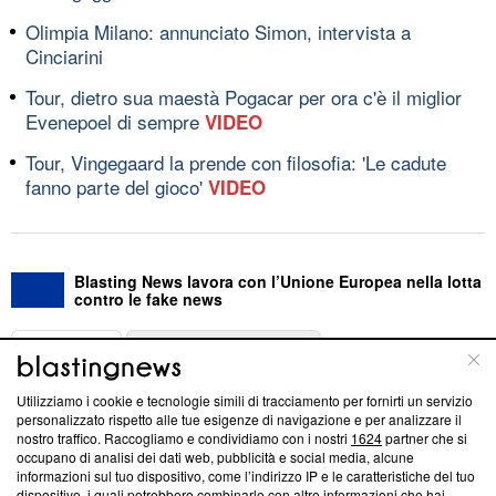
Olimpia Milano: annunciato Simon, intervista a
Cinciarini
Tour, dietro sua maestà Pogacar per ora c'è il miglior
Evenepoel di sempre
VIDEO
Tour, Vingegaard la prende con filosofia: 'Le cadute
fanno parte del gioco'
VIDEO
Blasting News lavora con l’Unione Europea nella lotta
contro le fake news
ABOUT
LINEA EDITORIALE
Utilizziamo i cookie e tecnologie simili di tracciamento per fornirti un servizio
Questa sezione offre informazioni trasparenti su Blasting
personalizzato rispetto alle tue esigenze di navigazione e per analizzare il
nostro traffico. Raccogliamo e condividiamo con i nostri
1624
partner che si
News, sui nostri processi editoriali e su come ci impegniamo a
occupano di analisi dei dati web, pubblicità e social media, alcune
creare news di qualità. Inoltre, afferma la nostra aderenza a
informazioni sul tuo dispositivo, come l’indirizzo IP e le caratteristiche del tuo
‘Trust Project - News with Integrity’
Blasting News non è
dispositivo, i quali potrebbero combinarle con altre informazioni che hai