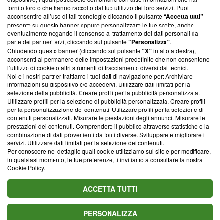
ancora membro del programma, ma ha richiesto di farne
fornito loro o che hanno raccolto dal tuo utilizzo dei loro servizi. Puoi
parte; Trust Project non ha ancora effettuato una verifica di
acconsentire all’uso di tali tecnologie cliccando il pulsante
“Accetta tutti”
conformità agli standard.
presente su questo banner oppure personalizzare le tue scelte, anche
eventualmente negando il consenso al trattamento dei dati personali da
parte dei partner terzi, cliccando sul pulsante
“Personalizza”
.
Su di noi
Chiudendo questo banner (cliccando sul pulsante
“X”
in alto a destra),
acconsenti al permanere delle impostazioni predefinite che non consentono
Team editoriale
l’utilizzo di cookie o altri strumenti di tracciamento diversi dai tecnici.
Noi e i nostri partner trattiamo i tuoi dati di navigazione per: Archiviare
Corporate
informazioni su dispositivo e/o accedervi. Utilizzare dati limitati per la
selezione della pubblicità. Creare profili per la pubblicità personalizzata.
Redazione
Utilizzare profili per la selezione di pubblicità personalizzata. Creare profili
per la personalizzazione dei contenuti. Utilizzare profili per la selezione di
Informativa Privacy
contenuti personalizzati. Misurare le prestazioni degli annunci. Misurare le
prestazioni dei contenuti. Comprendere il pubblico attraverso statistiche o la
Cookie Policy
combinazione di dati provenienti da fonti diverse. Sviluppare e migliorare i
servizi. Utilizzare dati limitati per la selezione dei contenuti.
Blasting SA, IDI CHE-247.845.224, Via Carlo Frasca, 3 - 6900
Per conoscere nel dettaglio quali cookie utilizziamo sul sito e per modificare,
Lugano (Svizzera) Tel:
+39 0690258937
in qualsiasi momento, le tue preferenze, ti invitiamo a consultare la nostra
Cookie Policy
.
© 2026 Blasting News
ACCETTA TUTTI
PERSONALIZZA