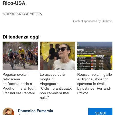
.
Rico-USA
© RIPRODUZIONE VIETATA
Content sponsored by Outbrain
Di tendenza oggi
Pogačar svela il
Le accuse della
Reusser vola in giallo
retroscena
moglie di
a Digione, Vollering
dell'occhiataccia a
Vingegaard:
spaventa le rivali,
Prodhomme al Tour:
"Ciclismo antiquato,
batosta per Ferrand-
'Per noi era Pantani'
non cambierà mai
Prévot
nulla"
Domenico Fumarola
SEGUI