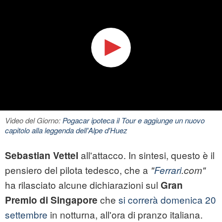
Video del Giorno:
Pogacar ipoteca il Tour e aggiunge un nuovo
capitolo alla leggenda dell'Alpe d'Huez
all'attacco. In sintesi, questo è il
Sebastian Vettel
pensiero del pilota tedesco, che a
"
Ferrari
.com"
ha rilasciato alcune dichiarazioni sul
Gran
che
si correrà domenica 20
Premio di Singapore
settembre
in notturna, all'ora di pranzo italiana.