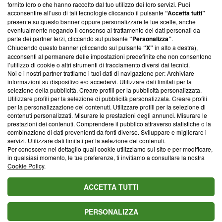
ancora membro del programma, ma ha richiesto di farne
fornito loro o che hanno raccolto dal tuo utilizzo dei loro servizi. Puoi
parte; Trust Project non ha ancora effettuato una verifica di
acconsentire all’uso di tali tecnologie cliccando il pulsante
“Accetta tutti”
conformità agli standard.
presente su questo banner oppure personalizzare le tue scelte, anche
eventualmente negando il consenso al trattamento dei dati personali da
parte dei partner terzi, cliccando sul pulsante
“Personalizza”
.
Su di noi
Chiudendo questo banner (cliccando sul pulsante
“X”
in alto a destra),
acconsenti al permanere delle impostazioni predefinite che non consentono
Team editoriale
l’utilizzo di cookie o altri strumenti di tracciamento diversi dai tecnici.
Noi e i nostri partner trattiamo i tuoi dati di navigazione per: Archiviare
Corporate
informazioni su dispositivo e/o accedervi. Utilizzare dati limitati per la
selezione della pubblicità. Creare profili per la pubblicità personalizzata.
Redazione
Utilizzare profili per la selezione di pubblicità personalizzata. Creare profili
per la personalizzazione dei contenuti. Utilizzare profili per la selezione di
Informativa Privacy
contenuti personalizzati. Misurare le prestazioni degli annunci. Misurare le
prestazioni dei contenuti. Comprendere il pubblico attraverso statistiche o la
Cookie Policy
combinazione di dati provenienti da fonti diverse. Sviluppare e migliorare i
servizi. Utilizzare dati limitati per la selezione dei contenuti.
Blasting SA, IDI CHE-247.845.224, Via Carlo Frasca, 3 - 6900
Per conoscere nel dettaglio quali cookie utilizziamo sul sito e per modificare,
Lugano (Svizzera) Tel:
+39 0690258937
in qualsiasi momento, le tue preferenze, ti invitiamo a consultare la nostra
Cookie Policy
.
© 2026 Blasting News
ACCETTA TUTTI
PERSONALIZZA