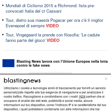
Mondiali di Ciclismo 2015 a Richmond: lista pre-
convocati Italia del ct Cassani
Tour, dietro sua maestà Pogacar per ora c'è il miglior
Evenepoel di sempre
VIDEO
Tour, Vingegaard la prende con filosofia: 'Le cadute
fanno parte del gioco'
VIDEO
Blasting News lavora con l’Unione Europea nella lotta
contro le fake news
ABOUT
LINEA EDITORIALE
Utilizziamo i cookie e tecnologie simili di tracciamento per fornirti un servizio
Questa sezione offre informazioni trasparenti su Blasting
personalizzato rispetto alle tue esigenze di navigazione e per analizzare il
nostro traffico. Raccogliamo e condividiamo con i nostri
1624
partner che si
News, sui nostri processi editoriali e su come ci impegniamo a
occupano di analisi dei dati web, pubblicità e social media, alcune
creare news di qualità. Inoltre, afferma la nostra aderenza a
informazioni sul tuo dispositivo, come l’indirizzo IP e le caratteristiche del tuo
‘Trust Project - News with Integrity’
Blasting News non è
dispositivo, i quali potrebbero combinarle con altre informazioni che hai