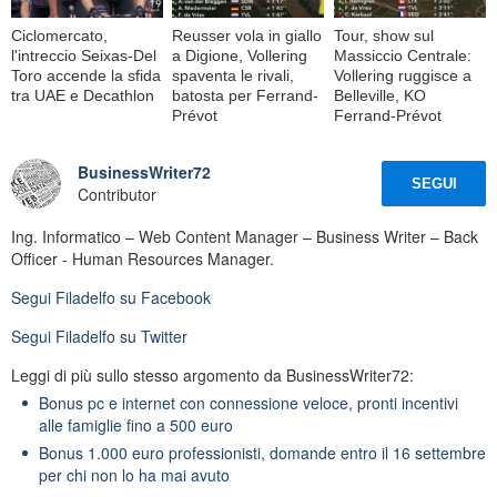
Ciclomercato,
Reusser vola in giallo
Tour, show sul
l'intreccio Seixas-Del
a Digione, Vollering
Massiccio Centrale:
Toro accende la sfida
spaventa le rivali,
Vollering ruggisce a
tra UAE e Decathlon
batosta per Ferrand-
Belleville, KO
Prévot
Ferrand-Prévot
BusinessWriter72
SEGUI
Contributor
Ing. Informatico – Web Content Manager – Business Writer – Back
Officer - Human Resources Manager.
Segui
Filadelfo
su Facebook
Segui
Filadelfo
su Twitter
Leggi di più sullo stesso argomento da BusinessWriter72:
Bonus pc e internet con connessione veloce, pronti incentivi
alle famiglie fino a 500 euro
Bonus 1.000 euro professionisti, domande entro il 16 settembre
per chi non lo ha mai avuto