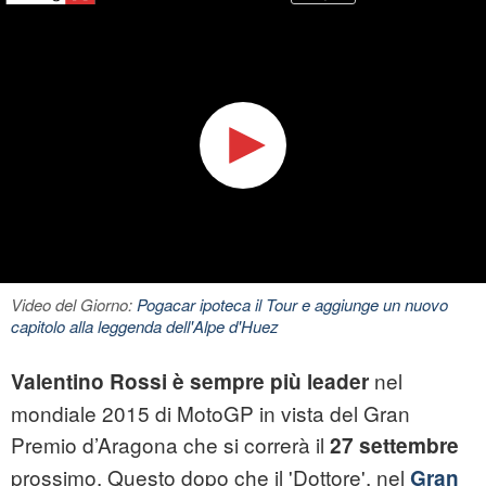
Video del Giorno:
Pogacar ipoteca il Tour e aggiunge un nuovo
capitolo alla leggenda dell'Alpe d'Huez
nel
Valentino Rossi è sempre più leader
mondiale 2015 di MotoGP in vista del Gran
Premio d’Aragona che si correrà il
27 settembre
prossimo. Questo dopo che il 'Dottore', nel
Gran