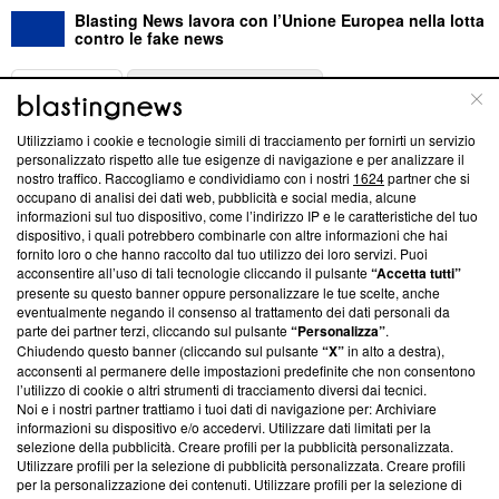
Blasting News lavora con l’Unione Europea nella lotta
contro le fake news
ABOUT
LINEA EDITORIALE
Utilizziamo i cookie e tecnologie simili di tracciamento per fornirti un servizio
Questa sezione offre informazioni trasparenti su Blasting
personalizzato rispetto alle tue esigenze di navigazione e per analizzare il
nostro traffico. Raccogliamo e condividiamo con i nostri
1624
partner che si
News, sui nostri processi editoriali e su come ci impegniamo a
occupano di analisi dei dati web, pubblicità e social media, alcune
creare news di qualità. Inoltre, afferma la nostra aderenza a
informazioni sul tuo dispositivo, come l’indirizzo IP e le caratteristiche del tuo
‘Trust Project - News with Integrity’
Blasting News non è
dispositivo, i quali potrebbero combinarle con altre informazioni che hai
ancora membro del programma, ma ha richiesto di farne
fornito loro o che hanno raccolto dal tuo utilizzo dei loro servizi. Puoi
parte; Trust Project non ha ancora effettuato una verifica di
acconsentire all’uso di tali tecnologie cliccando il pulsante
“Accetta tutti”
conformità agli standard.
presente su questo banner oppure personalizzare le tue scelte, anche
eventualmente negando il consenso al trattamento dei dati personali da
parte dei partner terzi, cliccando sul pulsante
“Personalizza”
.
Su di noi
Chiudendo questo banner (cliccando sul pulsante
“X”
in alto a destra),
acconsenti al permanere delle impostazioni predefinite che non consentono
Team editoriale
l’utilizzo di cookie o altri strumenti di tracciamento diversi dai tecnici.
Noi e i nostri partner trattiamo i tuoi dati di navigazione per: Archiviare
Corporate
informazioni su dispositivo e/o accedervi. Utilizzare dati limitati per la
selezione della pubblicità. Creare profili per la pubblicità personalizzata.
Redazione
Utilizzare profili per la selezione di pubblicità personalizzata. Creare profili
per la personalizzazione dei contenuti. Utilizzare profili per la selezione di
Informativa Privacy