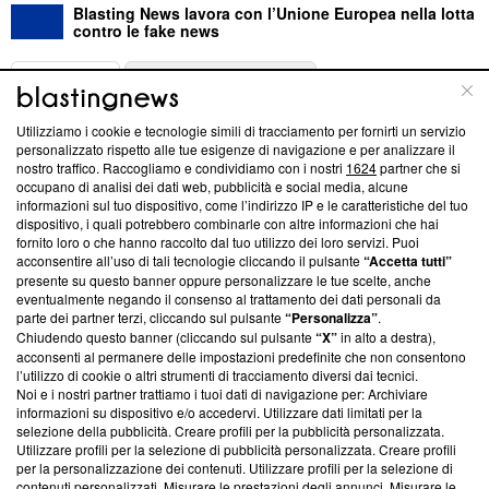
Blasting News lavora con l’Unione Europea nella lotta
contro le fake news
ABOUT
LINEA EDITORIALE
Utilizziamo i cookie e tecnologie simili di tracciamento per fornirti un servizio
Questa sezione offre informazioni trasparenti su Blasting
personalizzato rispetto alle tue esigenze di navigazione e per analizzare il
nostro traffico. Raccogliamo e condividiamo con i nostri
1624
partner che si
News, sui nostri processi editoriali e su come ci impegniamo a
occupano di analisi dei dati web, pubblicità e social media, alcune
creare news di qualità. Inoltre, afferma la nostra aderenza a
informazioni sul tuo dispositivo, come l’indirizzo IP e le caratteristiche del tuo
‘Trust Project - News with Integrity’
Blasting News non è
dispositivo, i quali potrebbero combinarle con altre informazioni che hai
ancora membro del programma, ma ha richiesto di farne
fornito loro o che hanno raccolto dal tuo utilizzo dei loro servizi. Puoi
parte; Trust Project non ha ancora effettuato una verifica di
acconsentire all’uso di tali tecnologie cliccando il pulsante
“Accetta tutti”
conformità agli standard.
presente su questo banner oppure personalizzare le tue scelte, anche
eventualmente negando il consenso al trattamento dei dati personali da
parte dei partner terzi, cliccando sul pulsante
“Personalizza”
.
Su di noi
Chiudendo questo banner (cliccando sul pulsante
“X”
in alto a destra),
acconsenti al permanere delle impostazioni predefinite che non consentono
Team editoriale
l’utilizzo di cookie o altri strumenti di tracciamento diversi dai tecnici.
Noi e i nostri partner trattiamo i tuoi dati di navigazione per: Archiviare
Corporate
informazioni su dispositivo e/o accedervi. Utilizzare dati limitati per la
selezione della pubblicità. Creare profili per la pubblicità personalizzata.
Redazione
Utilizzare profili per la selezione di pubblicità personalizzata. Creare profili
per la personalizzazione dei contenuti. Utilizzare profili per la selezione di
Informativa Privacy
contenuti personalizzati. Misurare le prestazioni degli annunci. Misurare le