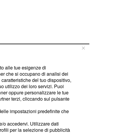
tto alle tue esigenze di
er che si occupano di analisi dei
caratteristiche del tuo dispositivo,
 utilizzo dei loro servizi. Puoi
ner oppure personalizzare le tue
tner terzi, cliccando sul pulsante
delle impostazioni predefinite che
e/o accedervi. Utilizzare dati
rofili per la selezione di pubblicità