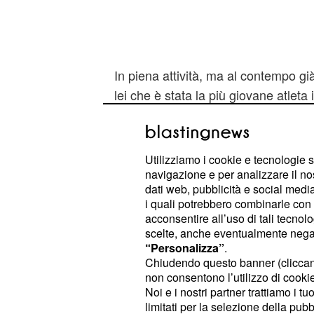
In piena attività, ma al contempo gi
lei che è stata la più giovane atleta
salire su un podio olimpico individu
Atene 2004 quando aveva solo 16 an
agosto, data d’inizio dei Giochi del
Utilizziamo i cookie e tecnologie s
giorno del suo compleanno (28 anni
navigazione e per analizzare il no
dati web, pubblicità e social media,
portabandiera azzurra
alle
Olimpiad
i quali potrebbero combinarle con a
dell'avventura brasiliana, sempre nel
acconsentire all’uso di tali tecnol
Rai, realizzata al termine dei 200 sl
scelte, anche eventualmente negand
“Personalizza”
.
Queen Elizabeth Olympic Park di L
Chiudendo questo banner (clicca
italiana ha affermato: “Cercherò di
non consentono l’utilizzo di cookie 
cattiveria a Rio, sono contenta del 
Noi e i nostri partner trattiamo i t
limitati per la selezione della pubb