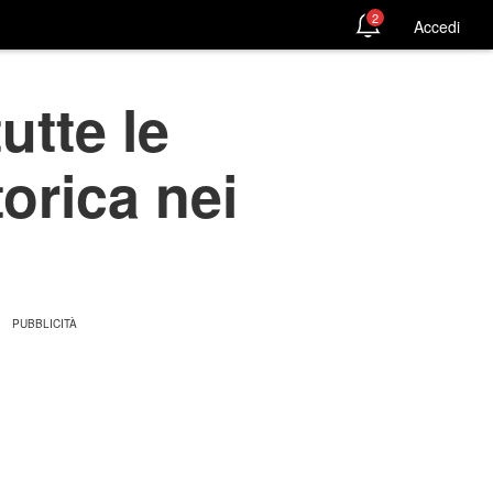
2
Accedi
utte le
torica nei