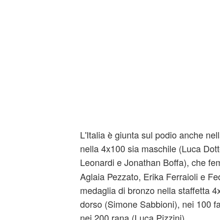
L'Italia è giunta sul podio anche ne
nella 4x100 sia maschile (Luca Dott
Leonardi e Jonathan Boffa), che fem
Aglaia Pezzato, Erika Ferraioli e Fed
medaglia di bronzo nella staffetta 4x
dorso (Simone Sabbioni), nei 100 farf
nei 200 rana (Luca Pizzini).