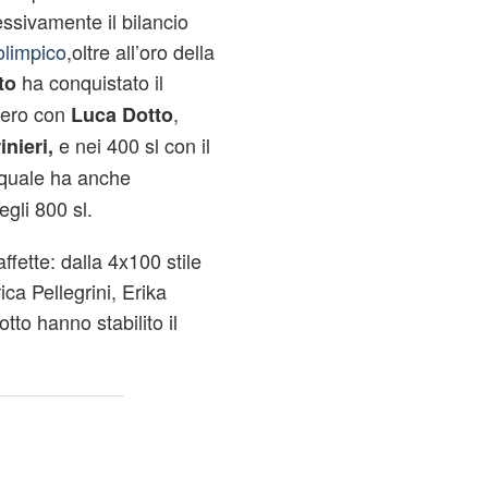
ssivamente il bilancio
olimpico
,oltre all’oro della
ha conquistato il
to
ibero con
,
Luca Dotto
e nei 400 sl con il
inieri,
l quale ha anche
gli 800 sl.
affette: dalla 4x100 stile
ca Pellegrini, Erika
to hanno stabilito il