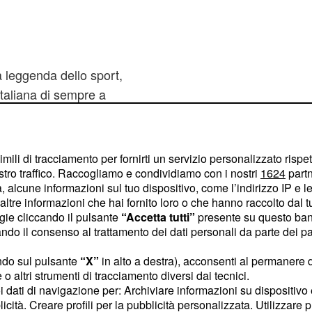
à leggenda dello sport,
 italiana di sempre a
ale (argento nei 200 ad
ni), il prossimo 5
la XXXI Olimpiade, e
imili di tracciamento per fornirti un servizio personalizzato rispe
),
sarà la perfetta
stro traffico. Raccogliamo e condividiamo con i nostri
1624
partn
 alcune informazioni sul tuo dispositivo, come l’indirizzo IP e le 
. E a proposito
i di Rio
ltre informazioni che hai fornito loro o che hanno raccolto dal tuo
 corso dell'intervista alla
ogie cliccando il pulsante
“Accetta tutti”
presente su questo ban
 all’Aquatic Centre del
o il consenso al trattamento dei dati personali da parte dei par
ondra, la campionessa
ndo sul pulsante
“X”
in alto a destra), acconsenti al permanere 
 mantenere questa
o altri strumenti di tracciamento diversi dai tecnici.
mio percorso”.
uoi dati di navigazione per: Archiviare informazioni su dispositivo 
licità. Creare profili per la pubblicità personalizzata. Utilizzare p