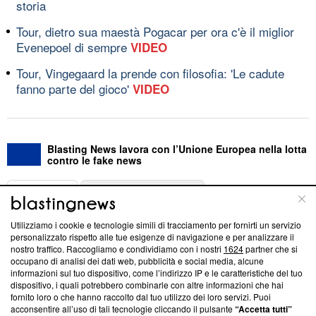
storia
Tour, dietro sua maestà Pogacar per ora c'è il miglior
Evenepoel di sempre
VIDEO
Tour, Vingegaard la prende con filosofia: 'Le cadute
fanno parte del gioco'
VIDEO
Blasting News lavora con l’Unione Europea nella lotta
contro le fake news
ABOUT
LINEA EDITORIALE
Utilizziamo i cookie e tecnologie simili di tracciamento per fornirti un servizio
Questa sezione offre informazioni trasparenti su Blasting
personalizzato rispetto alle tue esigenze di navigazione e per analizzare il
nostro traffico. Raccogliamo e condividiamo con i nostri
1624
partner che si
News, sui nostri processi editoriali e su come ci impegniamo a
occupano di analisi dei dati web, pubblicità e social media, alcune
creare news di qualità. Inoltre, afferma la nostra aderenza a
informazioni sul tuo dispositivo, come l’indirizzo IP e le caratteristiche del tuo
‘Trust Project - News with Integrity’
Blasting News non è
dispositivo, i quali potrebbero combinarle con altre informazioni che hai
ancora membro del programma, ma ha richiesto di farne
fornito loro o che hanno raccolto dal tuo utilizzo dei loro servizi. Puoi
parte; Trust Project non ha ancora effettuato una verifica di
acconsentire all’uso di tali tecnologie cliccando il pulsante
“Accetta tutti”