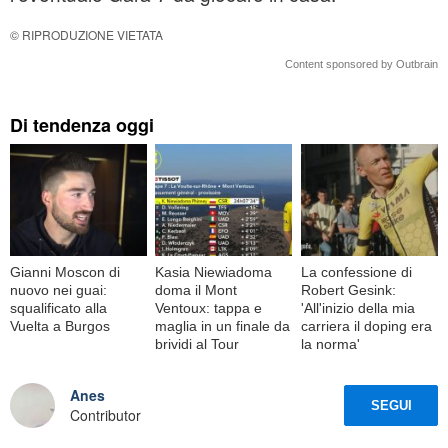
© RIPRODUZIONE VIETATA
Content sponsored by Outbrain
Di tendenza oggi
Gianni Moscon di
Kasia Niewiadoma
La confessione di
nuovo nei guai:
doma il Mont
Robert Gesink:
squalificato alla
Ventoux: tappa e
'All'inizio della mia
Vuelta a Burgos
maglia in un finale da
carriera il doping era
brividi al Tour
la norma'
Anes
SEGUI
Contributor