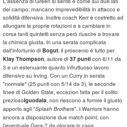
L'assenza di Green si sente e come sui due lati
del campo: mancano imprevedibilità in attacco e
solidità difensiva. Inoltre coach Kerr è costretto ad
allungare le proprie rotazioni e a cambiare in
corsa tanti quintetti senza però riuscire a trovare
la chimica giusta. In una serata complicata
dall'infortunio di
, il proscenio è tutto per
Bogut
, autore di
con 6/11 da
Klay Thompson
37 punti
3 e un estenuante quanto infruttuoso lavoro
difensivo su Irving. Con un Curry in serata
"normale" (25 punti con 5/14 da 3), le seconde
linee di Golden State, eccezion fatta per il solito
prezioso
, non riescono a fornire il giusto
Iguodala
apporto agli "
". I Warriors hanno
Splash Brothers
ancora a disposizione due match point, con
l'eventuale Gara-7 da giocare in casa.