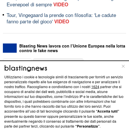
Evenepoel di sempre
VIDEO
Tour, Vingegaard la prende con filosofia: 'Le cadute
fanno parte del gioco'
VIDEO
Blasting News lavora con l’Unione Europea nella lotta
contro le fake news
ABOUT
LINEA EDITORIALE
Utilizziamo i cookie e tecnologie simili di tracciamento per fornirti un servizio
Questa sezione offre informazioni trasparenti su Blasting
personalizzato rispetto alle tue esigenze di navigazione e per analizzare il
nostro traffico. Raccogliamo e condividiamo con i nostri
1624
partner che si
News, sui nostri processi editoriali e su come ci impegniamo a
occupano di analisi dei dati web, pubblicità e social media, alcune
creare news di qualità. Inoltre, afferma la nostra aderenza a
informazioni sul tuo dispositivo, come l’indirizzo IP e le caratteristiche del tuo
‘Trust Project - News with Integrity’
Blasting News non è
dispositivo, i quali potrebbero combinarle con altre informazioni che hai
ancora membro del programma, ma ha richiesto di farne
fornito loro o che hanno raccolto dal tuo utilizzo dei loro servizi. Puoi
parte; Trust Project non ha ancora effettuato una verifica di
acconsentire all’uso di tali tecnologie cliccando il pulsante
“Accetta tutti”
conformità agli standard.
presente su questo banner oppure personalizzare le tue scelte, anche
eventualmente negando il consenso al trattamento dei dati personali da
parte dei partner terzi, cliccando sul pulsante
“Personalizza”
.
Su di noi