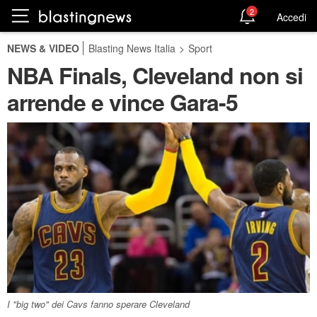
2
Accedi
NEWS & VIDEO
Blasting News Italia
>
Sport
NBA Finals, Cleveland non si
arrende e vince Gara-5
I "big two" dei Cavs fanno sperare Cleveland