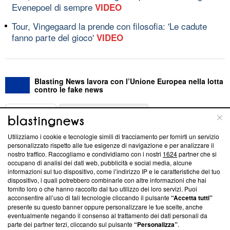
Evenepoel di sempre
VIDEO
Tour, Vingegaard la prende con filosofia: 'Le cadute
fanno parte del gioco'
VIDEO
Blasting News lavora con l’Unione Europea nella lotta
contro le fake news
ABOUT
LINEA EDITORIALE
Utilizziamo i cookie e tecnologie simili di tracciamento per fornirti un servizio
Questa sezione offre informazioni trasparenti su Blasting
personalizzato rispetto alle tue esigenze di navigazione e per analizzare il
nostro traffico. Raccogliamo e condividiamo con i nostri
1624
partner che si
News, sui nostri processi editoriali e su come ci impegniamo a
occupano di analisi dei dati web, pubblicità e social media, alcune
creare news di qualità. Inoltre, afferma la nostra aderenza a
informazioni sul tuo dispositivo, come l’indirizzo IP e le caratteristiche del tuo
‘Trust Project - News with Integrity’
Blasting News non è
dispositivo, i quali potrebbero combinarle con altre informazioni che hai
ancora membro del programma, ma ha richiesto di farne
fornito loro o che hanno raccolto dal tuo utilizzo dei loro servizi. Puoi
parte; Trust Project non ha ancora effettuato una verifica di
acconsentire all’uso di tali tecnologie cliccando il pulsante
“Accetta tutti”
conformità agli standard.
presente su questo banner oppure personalizzare le tue scelte, anche
eventualmente negando il consenso al trattamento dei dati personali da
parte dei partner terzi, cliccando sul pulsante
“Personalizza”
.
Su di noi