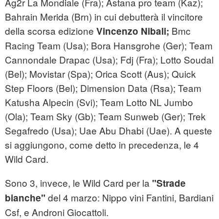
Ag2r La Mondiale (Fra); Astana pro team (Kaz);
Bahrain Merida (Brn) in cui debutterà il vincitore
della scorsa edizione
Bmc
Vincenzo Nibali;
Racing Team (Usa); Bora Hansgrohe (Ger); Team
Cannondale Drapac (Usa); Fdj (Fra); Lotto Soudal
(Bel); Movistar (Spa); Orica Scott (Aus); Quick
Step Floors (Bel); Dimension Data (Rsa); Team
Katusha Alpecin (Svi); Team Lotto NL Jumbo
(Ola); Team Sky (Gb); Team Sunweb (Ger); Trek
Segafredo (Usa); Uae Abu Dhabi (Uae). A queste
si aggiungono, come detto in precedenza, le 4
Wild Card.
Sono 3, invece, le Wild Card per la
"Strade
del 4 marzo: Nippo vini Fantini, Bardiani
bianche"
Csf, e Androni Giocattoli.