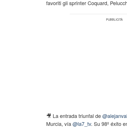
favoriti gli sprinter Coquard, Pelucc
🎥 La entrada triunfal de
@alejanva
Murcia, vía
@la7_tv
. Su 98º éxito e