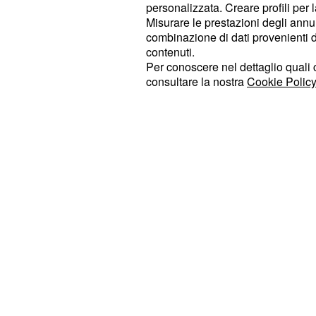
un’altra salitella di terza categoria,
personalizzata. Creare profili per 
Misurare le prestazioni degli annun
km quasi interamente pianeggianti p
combinazione di dati provenienti da 
traguardo. Valverde è partito all’off
contenuti.
Bermejo, a 60 km dall’arrivo, dopo che
Per conoscere nel dettaglio quali c
consultare la nostra
Cookie Policy
corsa erano state scandite da una 
e Wallays.