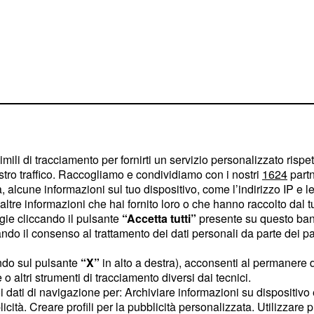
ow
oprattutto come un
imili di tracciamento per fornirti un servizio personalizzato rispe
ondersi e poi uscire nel
stro traffico. Raccogliamo e condividiamo con i nostri
1624
partn
alate dal traguardo.
 alcune informazioni sul tuo dispositivo, come l’indirizzo IP e le 
mpre di più le occasioni
ltre informazioni che hai fornito loro o che hanno raccolto dal tuo
ogie cliccando il pulsante
“Accetta tutti”
presente su questo ban
ismo e in cui ha regalato
o il consenso al trattamento dei dati personali da parte dei par
e perle del campione della
uesta edizione della
ndo sul pulsante
“X”
in alto a destra), acconsenti al permanere 
o altri strumenti di tracciamento diversi dai tecnici.
va una fase centrale
uoi dati di navigazione per: Archiviare informazioni su dispositivo 
di Collado Bermejo,
licità. Creare profili per la pubblicità personalizzata. Utilizzare p