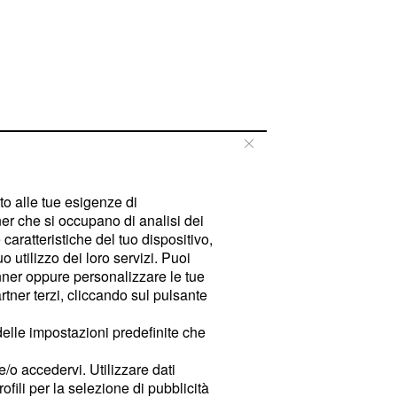
tto alle tue esigenze di
er che si occupano di analisi dei
caratteristiche del tuo dispositivo,
 utilizzo dei loro servizi. Puoi
ner oppure personalizzare le tue
tner terzi, cliccando sul pulsante
delle impostazioni predefinite che
e/o accedervi. Utilizzare dati
rofili per la selezione di pubblicità