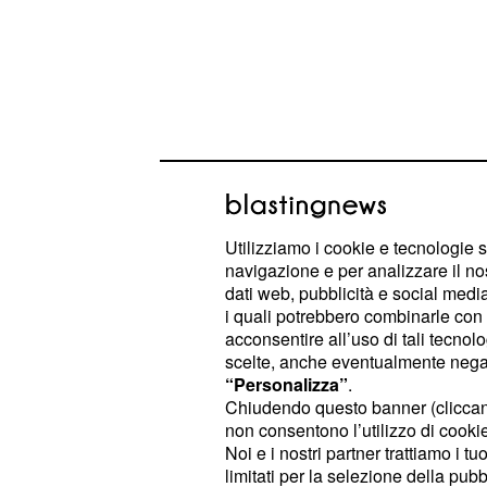
Valverde, un altro sh
è conosciuto s
Alejandro Valverde
Utilizziamo i cookie e tecnologie s
attendista, un corridore che sa nasc
navigazione e per analizzare il no
momento più opportuno a poche ped
dati web, pubblicità e social media,
Negli ultimi anni però sono state se
i quali potrebbero combinarle con a
acconsentire all’uso di tali tecnol
in cui è uscito dal solco dell’attend
scelte, anche eventualmente negand
degli autentici show. Alla lista dell
“Personalizza”
.
si iscrive da oggi anche q
Movistar
Chiudendo questo banner (clicca
non consentono l’utilizzo di cookie 
. Il percorso prevede
Vuelta Murcia
Noi e i nostri partner trattiamo i t
montagnosa, con la salita classica 
limitati per la selezione della pubb