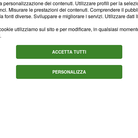
 e poi una quarantina di
la personalizzazione dei contenuti. Utilizzare profili per la selez
ci. Misurare le prestazioni dei contenuti. Comprendere il pubblic
er raggiungere il
fonti diverse. Sviluppare e migliorare i servizi. Utilizzare dati l
ensiva sul Collado
 le fasi iniziali della
ookie utilizziamo sul sito e per modificare, in qualsiasi momento,
.
fuga di Huffman, Bewley
ACCETTA TUTTI
PERSONALIZZA