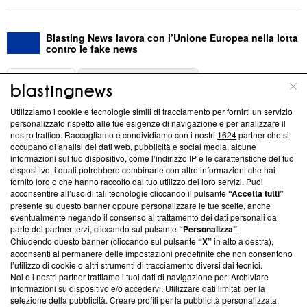
Blasting News lavora con l’Unione Europea nella lotta
contro le fake news
ABOUT
LINEA EDITORIALE
Utilizziamo i cookie e tecnologie simili di tracciamento per fornirti un servizio
Questa sezione offre informazioni trasparenti su Blasting
personalizzato rispetto alle tue esigenze di navigazione e per analizzare il
nostro traffico. Raccogliamo e condividiamo con i nostri
1624
partner che si
News, sui nostri processi editoriali e su come ci impegniamo a
occupano di analisi dei dati web, pubblicità e social media, alcune
creare news di qualità. Inoltre, afferma la nostra aderenza a
informazioni sul tuo dispositivo, come l’indirizzo IP e le caratteristiche del tuo
‘Trust Project - News with Integrity’
Blasting News non è
dispositivo, i quali potrebbero combinarle con altre informazioni che hai
ancora membro del programma, ma ha richiesto di farne
fornito loro o che hanno raccolto dal tuo utilizzo dei loro servizi. Puoi
parte; Trust Project non ha ancora effettuato una verifica di
acconsentire all’uso di tali tecnologie cliccando il pulsante
“Accetta tutti”
conformità agli standard.
presente su questo banner oppure personalizzare le tue scelte, anche
eventualmente negando il consenso al trattamento dei dati personali da
parte dei partner terzi, cliccando sul pulsante
“Personalizza”
.
Su di noi
Chiudendo questo banner (cliccando sul pulsante
“X”
in alto a destra),
acconsenti al permanere delle impostazioni predefinite che non consentono
Team editoriale
l’utilizzo di cookie o altri strumenti di tracciamento diversi dai tecnici.
Noi e i nostri partner trattiamo i tuoi dati di navigazione per: Archiviare
Corporate
informazioni su dispositivo e/o accedervi. Utilizzare dati limitati per la
selezione della pubblicità. Creare profili per la pubblicità personalizzata.
Redazione