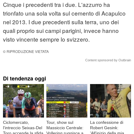
Cinque i precedenti tra i due. L'azzurro ha
trionfato una sola volta sul cemento di Acapulco
nel 2013. I due precedenti sulla terra, uno dei
quali proprio sui campi parigini, invece hanno
visto vincente sempre lo svizzero.
© RIPRODUZIONE VIETATA
Content sponsored by Outbrain
Di tendenza oggi
Ciclomercato,
Tour, show sul
La confessione di
l'intreccio Seixas-Del
Massiccio Centrale:
Robert Gesink:
Toro accende la sfida
Vollering ruggisce a
'All'inizio della mia