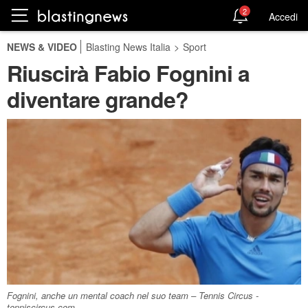
2
Accedi
NEWS & VIDEO
Blasting News Italia
>
Sport
Riuscirà Fabio Fognini a
diventare grande?
Fognini, anche un mental coach nel suo team – Tennis Circus -
tenniscircus.com