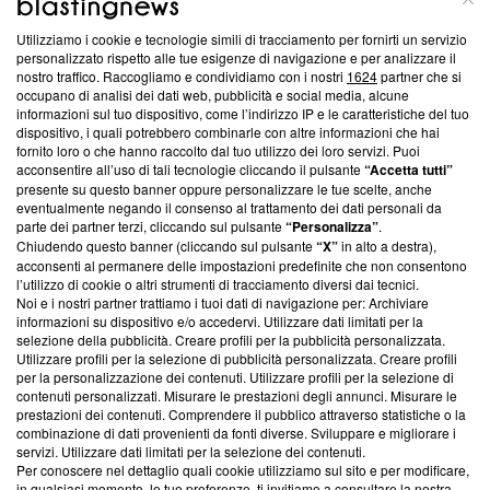
Utilizziamo i cookie e tecnologie simili di tracciamento per fornirti un servizio
Questa sezione offre informazioni trasparenti su Blasting
personalizzato rispetto alle tue esigenze di navigazione e per analizzare il
nostro traffico. Raccogliamo e condividiamo con i nostri
1624
partner che si
News, sui nostri processi editoriali e su come ci impegniamo a
occupano di analisi dei dati web, pubblicità e social media, alcune
creare news di qualità. Inoltre, afferma la nostra aderenza a
informazioni sul tuo dispositivo, come l’indirizzo IP e le caratteristiche del tuo
‘Trust Project - News with Integrity’
Blasting News non è
dispositivo, i quali potrebbero combinarle con altre informazioni che hai
ancora membro del programma, ma ha richiesto di farne
fornito loro o che hanno raccolto dal tuo utilizzo dei loro servizi. Puoi
parte; Trust Project non ha ancora effettuato una verifica di
acconsentire all’uso di tali tecnologie cliccando il pulsante
“Accetta tutti”
conformità agli standard.
presente su questo banner oppure personalizzare le tue scelte, anche
eventualmente negando il consenso al trattamento dei dati personali da
parte dei partner terzi, cliccando sul pulsante
“Personalizza”
.
Su di noi
Chiudendo questo banner (cliccando sul pulsante
“X”
in alto a destra),
acconsenti al permanere delle impostazioni predefinite che non consentono
Team editoriale
l’utilizzo di cookie o altri strumenti di tracciamento diversi dai tecnici.
Noi e i nostri partner trattiamo i tuoi dati di navigazione per: Archiviare
Corporate
informazioni su dispositivo e/o accedervi. Utilizzare dati limitati per la
selezione della pubblicità. Creare profili per la pubblicità personalizzata.
Redazione
Utilizzare profili per la selezione di pubblicità personalizzata. Creare profili
per la personalizzazione dei contenuti. Utilizzare profili per la selezione di
Informativa Privacy
contenuti personalizzati. Misurare le prestazioni degli annunci. Misurare le
prestazioni dei contenuti. Comprendere il pubblico attraverso statistiche o la
Cookie Policy
combinazione di dati provenienti da fonti diverse. Sviluppare e migliorare i
servizi. Utilizzare dati limitati per la selezione dei contenuti.
Blasting SA, IDI CHE-247.845.224, Via Carlo Frasca, 3 - 6900
Per conoscere nel dettaglio quali cookie utilizziamo sul sito e per modificare,
Lugano (Svizzera) Tel:
+39 0690258937
in qualsiasi momento, le tue preferenze, ti invitiamo a consultare la nostra