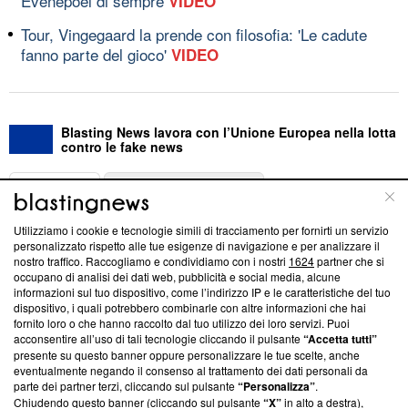
Evenepoel di sempre
VIDEO
Tour, Vingegaard la prende con filosofia: 'Le cadute
fanno parte del gioco'
VIDEO
Blasting News lavora con l’Unione Europea nella lotta
contro le fake news
ABOUT
LINEA EDITORIALE
Utilizziamo i cookie e tecnologie simili di tracciamento per fornirti un servizio
Questa sezione offre informazioni trasparenti su Blasting
personalizzato rispetto alle tue esigenze di navigazione e per analizzare il
nostro traffico. Raccogliamo e condividiamo con i nostri
1624
partner che si
News, sui nostri processi editoriali e su come ci impegniamo a
occupano di analisi dei dati web, pubblicità e social media, alcune
creare news di qualità. Inoltre, afferma la nostra aderenza a
informazioni sul tuo dispositivo, come l’indirizzo IP e le caratteristiche del tuo
‘Trust Project - News with Integrity’
Blasting News non è
dispositivo, i quali potrebbero combinarle con altre informazioni che hai
ancora membro del programma, ma ha richiesto di farne
fornito loro o che hanno raccolto dal tuo utilizzo dei loro servizi. Puoi
parte; Trust Project non ha ancora effettuato una verifica di
acconsentire all’uso di tali tecnologie cliccando il pulsante
“Accetta tutti”
conformità agli standard.
presente su questo banner oppure personalizzare le tue scelte, anche
eventualmente negando il consenso al trattamento dei dati personali da
parte dei partner terzi, cliccando sul pulsante
“Personalizza”
.
Su di noi
Chiudendo questo banner (cliccando sul pulsante
“X”
in alto a destra),