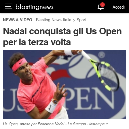
2
Accedi
NEWS & VIDEO
Blasting News Italia
>
Sport
Nadal conquista gli Us Open
per la terza volta
Us Open, attesa per Federer e Nadal - La Stampa - lastampa.it