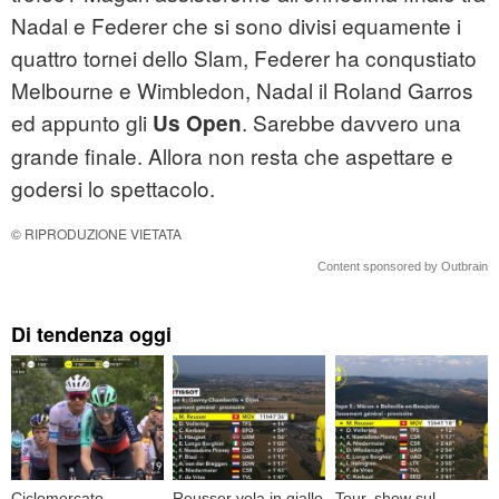
Nadal e Federer che si sono divisi equamente i
quattro tornei dello Slam, Federer ha conqustiato
Melbourne e Wimbledon, Nadal il Roland Garros
ed appunto gli
. Sarebbe davvero una
Us Open
grande finale. Allora non resta che aspettare e
godersi lo spettacolo.
© RIPRODUZIONE VIETATA
Content sponsored by Outbrain
Di tendenza oggi
Ciclomercato,
Reusser vola in giallo
Tour, show sul