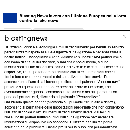
Blasting News lavora con l’Unione Europea nella lotta
contro le fake news
ABOUT
LINEA EDITORIALE
Utilizziamo i cookie e tecnologie simili di tracciamento per fornirti un servizio
Questa sezione offre informazioni trasparenti su Blasting
personalizzato rispetto alle tue esigenze di navigazione e per analizzare il
nostro traffico. Raccogliamo e condividiamo con i nostri
1624
partner che si
News, sui nostri processi editoriali e su come ci impegniamo a
occupano di analisi dei dati web, pubblicità e social media, alcune
creare news di qualità. Inoltre, afferma la nostra aderenza a
informazioni sul tuo dispositivo, come l’indirizzo IP e le caratteristiche del tuo
‘Trust Project - News with Integrity’
Blasting News non è
dispositivo, i quali potrebbero combinarle con altre informazioni che hai
ancora membro del programma, ma ha richiesto di farne
fornito loro o che hanno raccolto dal tuo utilizzo dei loro servizi. Puoi
parte; Trust Project non ha ancora effettuato una verifica di
acconsentire all’uso di tali tecnologie cliccando il pulsante
“Accetta tutti”
conformità agli standard.
presente su questo banner oppure personalizzare le tue scelte, anche
eventualmente negando il consenso al trattamento dei dati personali da
parte dei partner terzi, cliccando sul pulsante
“Personalizza”
.
Su di noi
Chiudendo questo banner (cliccando sul pulsante
“X”
in alto a destra),
acconsenti al permanere delle impostazioni predefinite che non consentono
Team editoriale
l’utilizzo di cookie o altri strumenti di tracciamento diversi dai tecnici.
Noi e i nostri partner trattiamo i tuoi dati di navigazione per: Archiviare
Corporate
informazioni su dispositivo e/o accedervi. Utilizzare dati limitati per la
selezione della pubblicità. Creare profili per la pubblicità personalizzata.
Redazione