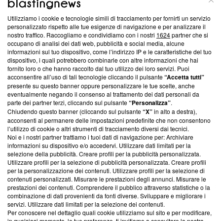
Utilizziamo i cookie e tecnologie simili di tracciamento per fornirti un servizio
Questa sezione offre informazioni trasparenti su Blasting
personalizzato rispetto alle tue esigenze di navigazione e per analizzare il
nostro traffico. Raccogliamo e condividiamo con i nostri
1624
partner che si
News, sui nostri processi editoriali e su come ci impegniamo a
occupano di analisi dei dati web, pubblicità e social media, alcune
creare news di qualità. Inoltre, afferma la nostra aderenza a
informazioni sul tuo dispositivo, come l’indirizzo IP e le caratteristiche del tuo
‘Trust Project - News with Integrity’
Blasting News non è
dispositivo, i quali potrebbero combinarle con altre informazioni che hai
ancora membro del programma, ma ha richiesto di farne
fornito loro o che hanno raccolto dal tuo utilizzo dei loro servizi. Puoi
parte; Trust Project non ha ancora effettuato una verifica di
acconsentire all’uso di tali tecnologie cliccando il pulsante
“Accetta tutti”
conformità agli standard.
presente su questo banner oppure personalizzare le tue scelte, anche
eventualmente negando il consenso al trattamento dei dati personali da
parte dei partner terzi, cliccando sul pulsante
“Personalizza”
.
Su di noi
Chiudendo questo banner (cliccando sul pulsante
“X”
in alto a destra),
acconsenti al permanere delle impostazioni predefinite che non consentono
Team editoriale
l’utilizzo di cookie o altri strumenti di tracciamento diversi dai tecnici.
Noi e i nostri partner trattiamo i tuoi dati di navigazione per: Archiviare
Corporate
informazioni su dispositivo e/o accedervi. Utilizzare dati limitati per la
selezione della pubblicità. Creare profili per la pubblicità personalizzata.
Redazione
Utilizzare profili per la selezione di pubblicità personalizzata. Creare profili
per la personalizzazione dei contenuti. Utilizzare profili per la selezione di
Informativa Privacy
contenuti personalizzati. Misurare le prestazioni degli annunci. Misurare le
prestazioni dei contenuti. Comprendere il pubblico attraverso statistiche o la
Cookie Policy
combinazione di dati provenienti da fonti diverse. Sviluppare e migliorare i
servizi. Utilizzare dati limitati per la selezione dei contenuti.
Blasting SA, IDI CHE-247.845.224, Via Carlo Frasca, 3 - 6900
Per conoscere nel dettaglio quali cookie utilizziamo sul sito e per modificare,
Lugano (Svizzera) Tel:
+39 0690258937
in qualsiasi momento, le tue preferenze, ti invitiamo a consultare la nostra