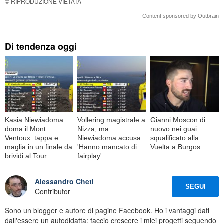
© RIPRODUZIONE VIETATA
Content sponsored by Outbrain
Di tendenza oggi
Kasia Niewiadoma
Vollering magistrale a
Gianni Moscon di
doma il Mont
Nizza, ma
nuovo nei guai:
Ventoux: tappa e
Niewiadoma accusa:
squalificato alla
maglia in un finale da
'Hanno mancato di
Vuelta a Burgos
brividi al Tour
fairplay'
Alessandro Cheti
SEGUI
Contributor
Sono un blogger e autore di pagine Facebook. Ho i vantaggi dati
dall'essere un autodidatta: faccio crescere i miei progetti seguendo