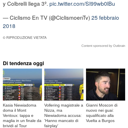
y Colbrelli llega 3º.
pic.twitter.com/SI99wb0lBu
— Ciclismo En TV (@CiclismoenTv)
25 febbraio
2018
© RIPRODUZIONE VIETATA
Content sponsored by Outbrain
Di tendenza oggi
Kasia Niewiadoma
Vollering magistrale a
Gianni Moscon di
doma il Mont
Nizza, ma
nuovo nei guai:
Ventoux: tappa e
Niewiadoma accusa:
squalificato alla
maglia in un finale da
'Hanno mancato di
Vuelta a Burgos
brividi al Tour
fairplay'