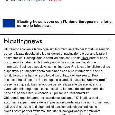
Blasting News lavora con l’Unione Europea nella lotta
contro le fake news
ABOUT
LINEA EDITORIALE
Utilizziamo i cookie e tecnologie simili di tracciamento per fornirti un servizio
Questa sezione offre informazioni trasparenti su Blasting
personalizzato rispetto alle tue esigenze di navigazione e per analizzare il
nostro traffico. Raccogliamo e condividiamo con i nostri
1624
partner che si
News, sui nostri processi editoriali e su come ci impegniamo a
occupano di analisi dei dati web, pubblicità e social media, alcune
creare news di qualità. Inoltre, afferma la nostra aderenza a
informazioni sul tuo dispositivo, come l’indirizzo IP e le caratteristiche del tuo
‘Trust Project - News with Integrity’
Blasting News non è
dispositivo, i quali potrebbero combinarle con altre informazioni che hai
ancora membro del programma, ma ha richiesto di farne
fornito loro o che hanno raccolto dal tuo utilizzo dei loro servizi. Puoi
parte; Trust Project non ha ancora effettuato una verifica di
acconsentire all’uso di tali tecnologie cliccando il pulsante
“Accetta tutti”
conformità agli standard.
presente su questo banner oppure personalizzare le tue scelte, anche
eventualmente negando il consenso al trattamento dei dati personali da
parte dei partner terzi, cliccando sul pulsante
“Personalizza”
.
Su di noi
Chiudendo questo banner (cliccando sul pulsante
“X”
in alto a destra),
acconsenti al permanere delle impostazioni predefinite che non consentono
Team editoriale
l’utilizzo di cookie o altri strumenti di tracciamento diversi dai tecnici.
Noi e i nostri partner trattiamo i tuoi dati di navigazione per: Archiviare
Corporate