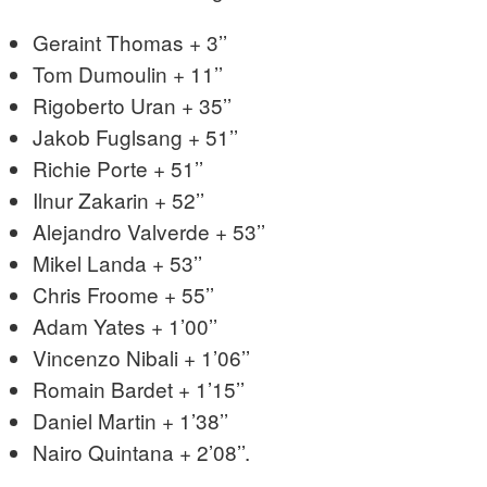
Geraint Thomas + 3’’
Tom Dumoulin + 11’’
Rigoberto Uran + 35’’
Jakob Fuglsang + 51’’
Richie Porte + 51’’
Ilnur Zakarin + 52’’
Alejandro Valverde + 53’’
Mikel Landa + 53’’
Chris Froome + 55’’
Adam Yates + 1’00’’
Vincenzo Nibali + 1’06’’
Romain Bardet + 1’15’’
Daniel Martin + 1’38’’
Nairo Quintana + 2’08’’.