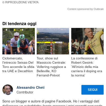
© RIPRODUZIONE VIETATA
Content sponsored by Outbrain
Di tendenza oggi
Ciclomercato,
Tour, show sul
La confessione di
l'intreccio Seixas-Del
Massiccio Centrale:
Robert Gesink:
Toro accende la sfida
Vollering ruggisce a
'All'inizio della mia
tra UAE e Decathlon
Belleville, KO
carriera il doping era
Ferrand-Prévot
la norma'
Alessandro Cheti
SEGUI
Contributor
Sono un blogger e autore di pagine Facebook. Ho i vantaggi dati
dall'essere un autodidatta: faccio crescere i miei progetti seguendo