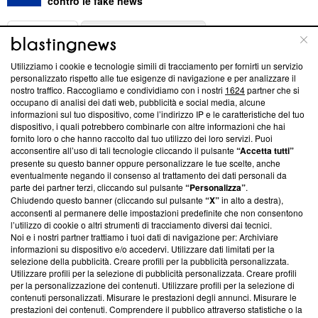
contro le fake news
ABOUT
LINEA EDITORIALE
Utilizziamo i cookie e tecnologie simili di tracciamento per fornirti un servizio
Questa sezione offre informazioni trasparenti su Blasting
personalizzato rispetto alle tue esigenze di navigazione e per analizzare il
nostro traffico. Raccogliamo e condividiamo con i nostri
1624
partner che si
News, sui nostri processi editoriali e su come ci impegniamo a
occupano di analisi dei dati web, pubblicità e social media, alcune
creare news di qualità. Inoltre, afferma la nostra aderenza a
informazioni sul tuo dispositivo, come l’indirizzo IP e le caratteristiche del tuo
‘Trust Project - News with Integrity’
Blasting News non è
dispositivo, i quali potrebbero combinarle con altre informazioni che hai
ancora membro del programma, ma ha richiesto di farne
fornito loro o che hanno raccolto dal tuo utilizzo dei loro servizi. Puoi
parte; Trust Project non ha ancora effettuato una verifica di
acconsentire all’uso di tali tecnologie cliccando il pulsante
“Accetta tutti”
conformità agli standard.
presente su questo banner oppure personalizzare le tue scelte, anche
eventualmente negando il consenso al trattamento dei dati personali da
parte dei partner terzi, cliccando sul pulsante
“Personalizza”
.
Su di noi
Chiudendo questo banner (cliccando sul pulsante
“X”
in alto a destra),
acconsenti al permanere delle impostazioni predefinite che non consentono
Team editoriale
l’utilizzo di cookie o altri strumenti di tracciamento diversi dai tecnici.
Noi e i nostri partner trattiamo i tuoi dati di navigazione per: Archiviare
Corporate
informazioni su dispositivo e/o accedervi. Utilizzare dati limitati per la
selezione della pubblicità. Creare profili per la pubblicità personalizzata.
Redazione
Utilizzare profili per la selezione di pubblicità personalizzata. Creare profili
per la personalizzazione dei contenuti. Utilizzare profili per la selezione di
Informativa Privacy
contenuti personalizzati. Misurare le prestazioni degli annunci. Misurare le
prestazioni dei contenuti. Comprendere il pubblico attraverso statistiche o la
Cookie Policy