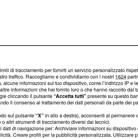
lta’
imili di tracciamento per fornirti un servizio personalizzato rispe
stro traffico. Raccogliamo e condividiamo con i nostri
1624
partn
e al Tour de France con la
 alcune informazioni sul tuo dispositivo, come l’indirizzo IP e le 
ha fatto
ncenzo Nibali
ltre informazioni che hai fornito loro o che hanno raccolto dal tuo
n intervento il 31 luglio,
ogie cliccando il pulsante
“Accetta tutti”
presente su questo ban
o il consenso al trattamento dei dati personali da parte dei par
 pedalare su strada in
o in vista della Vuelta
ndo sul pulsante
“X”
in alto a destra), acconsenti al permanere 
pagna il leader del
o altri strumenti di tracciamento diversi dai tecnici.
uoi dati di navigazione per: Archiviare informazioni su dispositivo 
vi di classifica e senza
licità. Creare profili per la pubblicità personalizzata. Utilizzare p