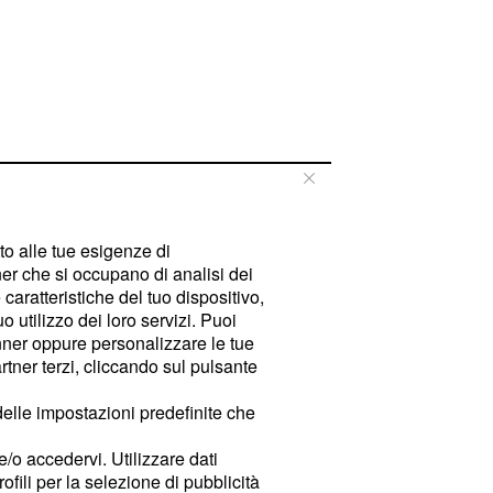
tto alle tue esigenze di
er che si occupano di analisi dei
caratteristiche del tuo dispositivo,
 utilizzo dei loro servizi. Puoi
ner oppure personalizzare le tue
tner terzi, cliccando sul pulsante
delle impostazioni predefinite che
e/o accedervi. Utilizzare dati
rofili per la selezione di pubblicità