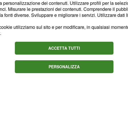
to di migliorare la propria
la personalizzazione dei contenuti. Utilizzare profili per la selez
 la forma giusta per
ci. Misurare le prestazioni dei contenuti. Comprendere il pubblic
fonti diverse. Sviluppare e migliorare i servizi. Utilizzare dati l
ookie utilizziamo sul sito e per modificare, in qualsiasi momento,
ro”, ha spiegato il suo
.
do anche come Nibali
per la morte del nonno.
ACCETTA TUTTI
PERSONALIZZA