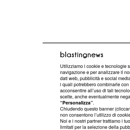
Slongo: ‘Obiettivo Vue
Utilizziamo i cookie e tecnologie s
navigazione e per analizzare il no
Dal 19 luglio, il giorno dell’incident
dati web, pubblicità e social media,
conseguente frattura vertebrale,
Vi
i quali potrebbero combinarle con a
enormi progressi. Dopo aver subito u
acconsentire all’uso di tali tecnol
scelte, anche eventualmente negand
il campione siciliano sta tornando a
“Personalizza”
.
questi giorni e al momento il recuper
Chiudendo questo banner (clicca
Espana appare molto probabile. In S
non consentono l’utilizzo di cookie 
Noi e i nostri partner trattiamo i t
Team Bahrain andrebbe senza obietti
limitati per la selezione della pubb