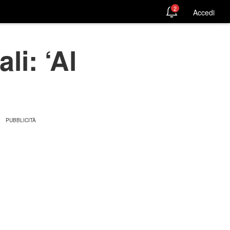
2
Accedi
li: ‘Al