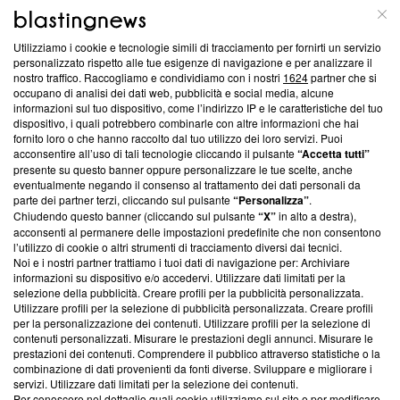
ABOUT
LINEA EDITORIALE
Utilizziamo i cookie e tecnologie simili di tracciamento per fornirti un servizio
Questa sezione offre informazioni trasparenti su Blasting
personalizzato rispetto alle tue esigenze di navigazione e per analizzare il
nostro traffico. Raccogliamo e condividiamo con i nostri
1624
partner che si
News, sui nostri processi editoriali e su come ci impegniamo a
occupano di analisi dei dati web, pubblicità e social media, alcune
creare news di qualità. Inoltre, afferma la nostra aderenza a
informazioni sul tuo dispositivo, come l’indirizzo IP e le caratteristiche del tuo
‘Trust Project - News with Integrity’
Blasting News non è
dispositivo, i quali potrebbero combinarle con altre informazioni che hai
ancora membro del programma, ma ha richiesto di farne
fornito loro o che hanno raccolto dal tuo utilizzo dei loro servizi. Puoi
parte; Trust Project non ha ancora effettuato una verifica di
acconsentire all’uso di tali tecnologie cliccando il pulsante
“Accetta tutti”
conformità agli standard.
presente su questo banner oppure personalizzare le tue scelte, anche
eventualmente negando il consenso al trattamento dei dati personali da
parte dei partner terzi, cliccando sul pulsante
“Personalizza”
.
Su di noi
Chiudendo questo banner (cliccando sul pulsante
“X”
in alto a destra),
acconsenti al permanere delle impostazioni predefinite che non consentono
Team editoriale
l’utilizzo di cookie o altri strumenti di tracciamento diversi dai tecnici.
Noi e i nostri partner trattiamo i tuoi dati di navigazione per: Archiviare
Corporate
informazioni su dispositivo e/o accedervi. Utilizzare dati limitati per la
selezione della pubblicità. Creare profili per la pubblicità personalizzata.
Redazione
Utilizzare profili per la selezione di pubblicità personalizzata. Creare profili
per la personalizzazione dei contenuti. Utilizzare profili per la selezione di
Informativa Privacy
contenuti personalizzati. Misurare le prestazioni degli annunci. Misurare le
prestazioni dei contenuti. Comprendere il pubblico attraverso statistiche o la
Cookie Policy
combinazione di dati provenienti da fonti diverse. Sviluppare e migliorare i
servizi. Utilizzare dati limitati per la selezione dei contenuti.
Blasting SA, IDI CHE-247.845.224, Via Carlo Frasca, 3 - 6900
Per conoscere nel dettaglio quali cookie utilizziamo sul sito e per modificare,