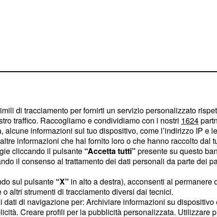
imili di tracciamento per fornirti un servizio personalizzato rispe
stro traffico. Raccogliamo e condividiamo con i nostri
1624
partn
 medi
 alcune informazioni sul tuo dispositivo, come l’indirizzo IP e le 
ltre informazioni che hai fornito loro o che hanno raccolto dal tuo
izzatore assiduo di
ogie cliccando il pulsante
“Accetta tutti”
presente su questo ban
o il consenso al trattamento dei dati personali da parte dei par
ld Race è il primo file
e giorni dopo la corsa
ndo sul pulsante
“X”
in alto a destra), acconsenti al permanere 
aricato i suoi dati da cui
o altri strumenti di tracciamento diversi dai tecnici.
uoi dati di navigazione per: Archiviare informazioni su dispositivo 
nte impressionante.
licità. Creare profili per la pubblicità personalizzata. Utilizzare p