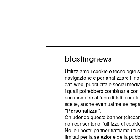
Utilizziamo i cookie e tecnologie s
navigazione e per analizzare il no
Un’Amstel a 278 watt
dati web, pubblicità e social media,
i quali potrebbero combinarle con a
non è un util
Mathieu Van der Poel
acconsentire all’uso di tali tecnol
scelte, anche eventualmente negand
Strava. Quello relativo all’Amstel Go
“Personalizza”
.
che ha condiviso in questo 2019. Tr
Chiudendo questo banner (clicca
olandese l’iridato del ciclocross ha c
non consentono l’utilizzo di cookie 
Noi e i nostri partner trattiamo i t
emerge una prestazione assolutame
limitati per la selezione della pubb