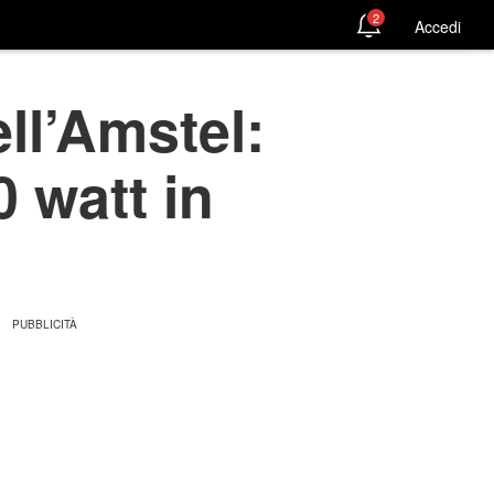
2
Accedi
ell’Amstel:
0 watt in