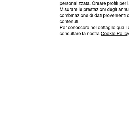
personalizzata. Creare profili per 
Van der Poel ha espresso
278 watt
Misurare le prestazioni degli annun
complessiva della corsa, quasi sei
combinazione di dati provenienti da 
contenuti.
chilometri. La frequenza cardiaca m
Per conoscere nel dettaglio quali c
un massimo di 197, mentre i dati de
consultare la nostra
Cookie Policy
sono stati rispettivamente di 84 e 1
impressionante è però probabilmente
di potenza, pensando soprattutto al
corsa.