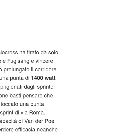
iclocross ha tirato da solo
pe e Fuglsang e vincere
o prolungato il corridore
 una punta di
1400 watt
sprigionati dagli sprinter
ione basti pensare che
 toccato una punta
sprint di via Roma.
capacità di Van der Poel
 perdere efficacia neanche