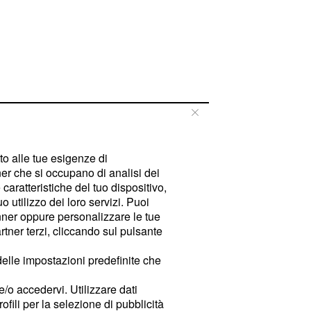
tto alle tue esigenze di
er che si occupano di analisi dei
caratteristiche del tuo dispositivo,
 utilizzo dei loro servizi. Puoi
ner oppure personalizzare le tue
tner terzi, cliccando sul pulsante
delle impostazioni predefinite che
e/o accedervi. Utilizzare dati
rofili per la selezione di pubblicità