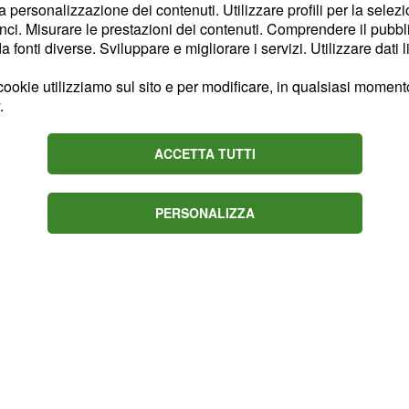
la personalizzazione dei contenuti. Utilizzare profili per la selez
medi per durata
ci. Misurare le prestazioni dei contenuti. Comprendere il pubblic
 ore e mezza per 260
fonti diverse. Sviluppare e migliorare i servizi. Utilizzare dati l
edia è stata di 140 con
ookie utilizziamo sul sito e per modificare, in qualsiasi momento,
lla frequenza di pedalata
.
76. Il numero più
 quello relativo al picco
ACCETTA TUTTI
lo svolgimento della
PERSONALIZZA