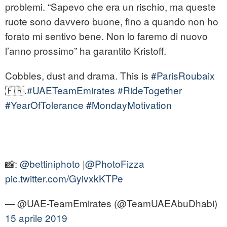
problemi. “Sapevo che era un rischio, ma queste
ruote sono davvero buone, fino a quando non ho
forato mi sentivo bene. Non lo faremo di nuovo
l’anno prossimo” ha garantito Kristoff.
Cobbles, dust and drama. This is
#ParisRoubaix
🇫🇷.
#UAETeamEmirates
#RideTogether
#YearOfTolerance
#MondayMotivation
📸:
@bettiniphoto
|
@PhotoFizza
pic.twitter.com/GyivxkKTPe
— @UAE-TeamEmirates (@TeamUAEAbuDhabi)
15 aprile 2019