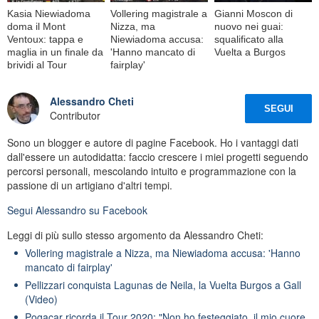
Kasia Niewiadoma
Vollering magistrale a
Gianni Moscon di
doma il Mont
Nizza, ma
nuovo nei guai:
Ventoux: tappa e
Niewiadoma accusa:
squalificato alla
maglia in un finale da
'Hanno mancato di
Vuelta a Burgos
brividi al Tour
fairplay'
Alessandro Cheti
SEGUI
Contributor
Sono un blogger e autore di pagine Facebook. Ho i vantaggi dati
dall'essere un autodidatta: faccio crescere i miei progetti seguendo
percorsi personali, mescolando intuito e programmazione con la
passione di un artigiano d'altri tempi.
Segui
Alessandro
su Facebook
Leggi di più sullo stesso argomento da Alessandro Cheti:
Vollering magistrale a Nizza, ma Niewiadoma accusa: 'Hanno
mancato di fairplay'
Pellizzari conquista Lagunas de Neila, la Vuelta Burgos a Gall
(Video)
Pogacar ricorda il Tour 2020: "Non ho festeggiato, il mio cuore