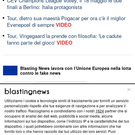
CEV Champions League Volley, il 18 maggio le due
finali a Berlino: Italia protagonista
Tour, dietro sua maestà Pogacar per ora c'è il miglior
Evenepoel di sempre
VIDEO
Tour, Vingegaard la prende con filosofia: 'Le cadute
fanno parte del gioco'
VIDEO
Blasting News lavora con l’Unione Europea nella lotta
contro le fake news
ABOUT
LINEA EDITORIALE
Utilizziamo i cookie e tecnologie simili di tracciamento per fornirti un servizio
Questa sezione offre informazioni trasparenti su Blasting
personalizzato rispetto alle tue esigenze di navigazione e per analizzare il
nostro traffico. Raccogliamo e condividiamo con i nostri
1624
partner che si
News, sui nostri processi editoriali e su come ci impegniamo a
occupano di analisi dei dati web, pubblicità e social media, alcune
creare news di qualità. Inoltre, afferma la nostra aderenza a
informazioni sul tuo dispositivo, come l’indirizzo IP e le caratteristiche del tuo
‘Trust Project - News with Integrity’
Blasting News non è
dispositivo, i quali potrebbero combinarle con altre informazioni che hai
ancora membro del programma, ma ha richiesto di farne
fornito loro o che hanno raccolto dal tuo utilizzo dei loro servizi. Puoi