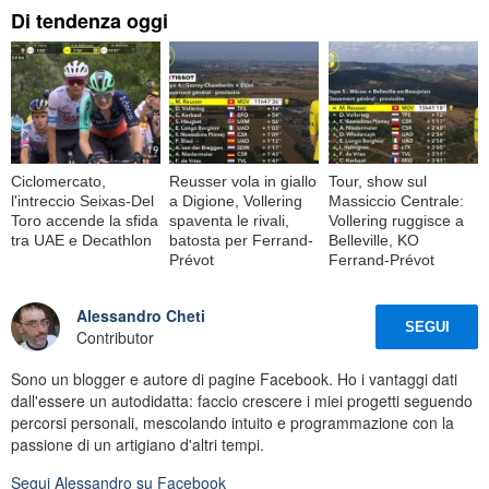
Di tendenza oggi
Ciclomercato,
Reusser vola in giallo
Tour, show sul
l'intreccio Seixas-Del
a Digione, Vollering
Massiccio Centrale:
Toro accende la sfida
spaventa le rivali,
Vollering ruggisce a
tra UAE e Decathlon
batosta per Ferrand-
Belleville, KO
Prévot
Ferrand-Prévot
Alessandro Cheti
SEGUI
Contributor
Sono un blogger e autore di pagine Facebook. Ho i vantaggi dati
dall'essere un autodidatta: faccio crescere i miei progetti seguendo
percorsi personali, mescolando intuito e programmazione con la
passione di un artigiano d'altri tempi.
Segui
Alessandro
su Facebook