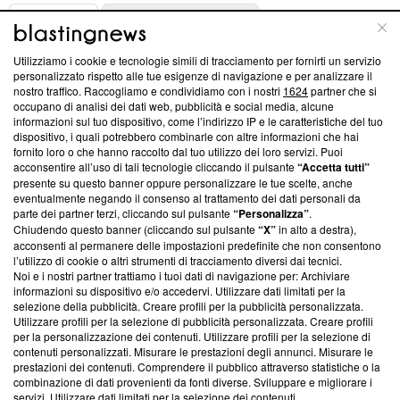
ABOUT
LINEA EDITORIALE
Utilizziamo i cookie e tecnologie simili di tracciamento per fornirti un servizio
Questa sezione offre informazioni trasparenti su Blasting
personalizzato rispetto alle tue esigenze di navigazione e per analizzare il
nostro traffico. Raccogliamo e condividiamo con i nostri
1624
partner che si
News, sui nostri processi editoriali e su come ci impegniamo a
occupano di analisi dei dati web, pubblicità e social media, alcune
creare news di qualità. Inoltre, afferma la nostra aderenza a
informazioni sul tuo dispositivo, come l’indirizzo IP e le caratteristiche del tuo
‘Trust Project - News with Integrity’
Blasting News non è
dispositivo, i quali potrebbero combinarle con altre informazioni che hai
ancora membro del programma, ma ha richiesto di farne
fornito loro o che hanno raccolto dal tuo utilizzo dei loro servizi. Puoi
parte; Trust Project non ha ancora effettuato una verifica di
acconsentire all’uso di tali tecnologie cliccando il pulsante
“Accetta tutti”
conformità agli standard.
presente su questo banner oppure personalizzare le tue scelte, anche
eventualmente negando il consenso al trattamento dei dati personali da
parte dei partner terzi, cliccando sul pulsante
“Personalizza”
.
Su di noi
Chiudendo questo banner (cliccando sul pulsante
“X”
in alto a destra),
acconsenti al permanere delle impostazioni predefinite che non consentono
Team editoriale
l’utilizzo di cookie o altri strumenti di tracciamento diversi dai tecnici.
Noi e i nostri partner trattiamo i tuoi dati di navigazione per: Archiviare
Corporate
informazioni su dispositivo e/o accedervi. Utilizzare dati limitati per la
selezione della pubblicità. Creare profili per la pubblicità personalizzata.
Redazione
Utilizzare profili per la selezione di pubblicità personalizzata. Creare profili
per la personalizzazione dei contenuti. Utilizzare profili per la selezione di
Informativa Privacy
contenuti personalizzati. Misurare le prestazioni degli annunci. Misurare le
prestazioni dei contenuti. Comprendere il pubblico attraverso statistiche o la
Cookie Policy
combinazione di dati provenienti da fonti diverse. Sviluppare e migliorare i
servizi. Utilizzare dati limitati per la selezione dei contenuti.