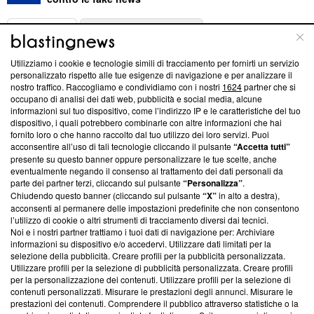
ABOUT
LINEA EDITORIALE
Utilizziamo i cookie e tecnologie simili di tracciamento per fornirti un servizio
Questa sezione offre informazioni trasparenti su Blasting
personalizzato rispetto alle tue esigenze di navigazione e per analizzare il
nostro traffico. Raccogliamo e condividiamo con i nostri
1624
partner che si
News, sui nostri processi editoriali e su come ci impegniamo a
occupano di analisi dei dati web, pubblicità e social media, alcune
creare news di qualità. Inoltre, afferma la nostra aderenza a
informazioni sul tuo dispositivo, come l’indirizzo IP e le caratteristiche del tuo
‘Trust Project - News with Integrity’
Blasting News non è
dispositivo, i quali potrebbero combinarle con altre informazioni che hai
ancora membro del programma, ma ha richiesto di farne
fornito loro o che hanno raccolto dal tuo utilizzo dei loro servizi. Puoi
parte; Trust Project non ha ancora effettuato una verifica di
acconsentire all’uso di tali tecnologie cliccando il pulsante
“Accetta tutti”
conformità agli standard.
presente su questo banner oppure personalizzare le tue scelte, anche
eventualmente negando il consenso al trattamento dei dati personali da
parte dei partner terzi, cliccando sul pulsante
“Personalizza”
.
Su di noi
Chiudendo questo banner (cliccando sul pulsante
“X”
in alto a destra),
acconsenti al permanere delle impostazioni predefinite che non consentono
Team editoriale
l’utilizzo di cookie o altri strumenti di tracciamento diversi dai tecnici.
Noi e i nostri partner trattiamo i tuoi dati di navigazione per: Archiviare
Corporate
informazioni su dispositivo e/o accedervi. Utilizzare dati limitati per la
selezione della pubblicità. Creare profili per la pubblicità personalizzata.
Redazione
Utilizzare profili per la selezione di pubblicità personalizzata. Creare profili
per la personalizzazione dei contenuti. Utilizzare profili per la selezione di
Informativa Privacy
contenuti personalizzati. Misurare le prestazioni degli annunci. Misurare le
prestazioni dei contenuti. Comprendere il pubblico attraverso statistiche o la
Cookie Policy