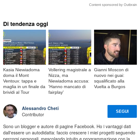
Content sponsored by Outbrain
Di tendenza oggi
Kasia Niewiadoma
Vollering magistrale a
Gianni Moscon di
doma il Mont
Nizza, ma
nuovo nei guai:
Ventoux: tappa e
Niewiadoma accusa:
squalificato alla
maglia in un finale da
'Hanno mancato di
Vuelta a Burgos
brividi al Tour
fairplay'
Alessandro Cheti
SEGUI
Contributor
Sono un blogger e autore di pagine Facebook. Ho i vantaggi dati
dall'essere un autodidatta: faccio crescere i miei progetti seguendo
percorsi personali, mescolando intuito e programmazione con la