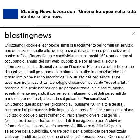
Blasting News lavora con l’Unione Europea nella lotta
contro le fake news
ABOUT
LINEA EDITORIALE
Utilizziamo i cookie e tecnologie simili di tracciamento per fornirti un servizio
Questa sezione offre informazioni trasparenti su Blasting
personalizzato rispetto alle tue esigenze di navigazione e per analizzare il
nostro traffico. Raccogliamo e condividiamo con i nostri
1624
partner che si
News, sui nostri processi editoriali e su come ci impegniamo a
occupano di analisi dei dati web, pubblicità e social media, alcune
creare news di qualità. Inoltre, afferma la nostra aderenza a
informazioni sul tuo dispositivo, come l’indirizzo IP e le caratteristiche del tuo
‘Trust Project - News with Integrity’
Blasting News non è
dispositivo, i quali potrebbero combinarle con altre informazioni che hai
ancora membro del programma, ma ha richiesto di farne
fornito loro o che hanno raccolto dal tuo utilizzo dei loro servizi. Puoi
parte; Trust Project non ha ancora effettuato una verifica di
acconsentire all’uso di tali tecnologie cliccando il pulsante
“Accetta tutti”
conformità agli standard.
presente su questo banner oppure personalizzare le tue scelte, anche
eventualmente negando il consenso al trattamento dei dati personali da
parte dei partner terzi, cliccando sul pulsante
“Personalizza”
.
Su di noi
Chiudendo questo banner (cliccando sul pulsante
“X”
in alto a destra),
acconsenti al permanere delle impostazioni predefinite che non consentono
Team editoriale
l’utilizzo di cookie o altri strumenti di tracciamento diversi dai tecnici.
Noi e i nostri partner trattiamo i tuoi dati di navigazione per: Archiviare
Corporate
informazioni su dispositivo e/o accedervi. Utilizzare dati limitati per la
selezione della pubblicità. Creare profili per la pubblicità personalizzata.
Redazione
Utilizzare profili per la selezione di pubblicità personalizzata. Creare profili