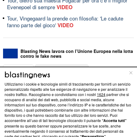
Tour, dietro sua maestà Pogacar per ora c'è il miglior
Evenepoel di sempre
VIDEO
Tour, Vingegaard la prende con filosofia: 'Le cadute
fanno parte del gioco'
VIDEO
Blasting News lavora con l’Unione Europea nella lotta
contro le fake news
ABOUT
LINEA EDITORIALE
Utilizziamo i cookie e tecnologie simili di tracciamento per fornirti un servizio
Questa sezione offre informazioni trasparenti su Blasting
personalizzato rispetto alle tue esigenze di navigazione e per analizzare il
nostro traffico. Raccogliamo e condividiamo con i nostri
1624
partner che si
News, sui nostri processi editoriali e su come ci impegniamo a
occupano di analisi dei dati web, pubblicità e social media, alcune
creare news di qualità. Inoltre, afferma la nostra aderenza a
informazioni sul tuo dispositivo, come l’indirizzo IP e le caratteristiche del tuo
‘Trust Project - News with Integrity’
Blasting News non è
dispositivo, i quali potrebbero combinarle con altre informazioni che hai
ancora membro del programma, ma ha richiesto di farne
fornito loro o che hanno raccolto dal tuo utilizzo dei loro servizi. Puoi
parte; Trust Project non ha ancora effettuato una verifica di
acconsentire all’uso di tali tecnologie cliccando il pulsante
“Accetta tutti”
conformità agli standard.
presente su questo banner oppure personalizzare le tue scelte, anche
eventualmente negando il consenso al trattamento dei dati personali da
parte dei partner terzi, cliccando sul pulsante
“Personalizza”
.