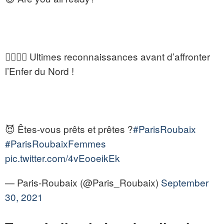
🚴‍♂️🚴‍♀️ Ultimes reconnaissances avant d’affronter
l’Enfer du Nord !
😈 Êtes-vous prêts et prêtes ?
#ParisRoubaix
#ParisRoubaixFemmes
pic.twitter.com/4vEooeikEk
— Paris-Roubaix (@Paris_Roubaix)
September
30, 2021