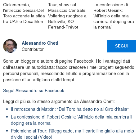
Ciclomercato,
Tour, show sul
La confessione di
l'intreccio Seixas-Del
Massiccio Centrale:
Robert Gesink:
Toro accende la sfida
Vollering ruggisce a
'All'inizio della mia
tra UAE e Decathlon
Belleville, KO
carriera il doping era
Ferrand-Prévot
la norma'
Alessandro Cheti
SEGUI
Contributor
Sono un blogger e autore di pagine Facebook. Ho i vantaggi dati
dall'essere un autodidatta: faccio crescere i miei progetti seguendo
percorsi personali, mescolando intuito e programmazione con la
passione di un artigiano d'altri tempi.
Segui
Alessandro
su Facebook
Leggi di più sullo stesso argomento da Alessandro Cheti:
Il retroscena di Matxín: "Del Toro ha detto no al Giro d'Italia"
La confessione di Robert Gesink: 'All'inizio della mia carriera il
doping era la norma'
Polemiche al Tour: Rüegg cade, ma il cartellino giallo alla moto
divide i social (Video)