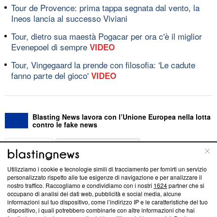
Tour de Provence: prima tappa segnata dal vento, la
Ineos lancia al successo Viviani
Tour, dietro sua maestà Pogacar per ora c'è il miglior
Evenepoel di sempre
VIDEO
Tour, Vingegaard la prende con filosofia: 'Le cadute
fanno parte del gioco'
VIDEO
Blasting News lavora con l’Unione Europea nella lotta
contro le fake news
ABOUT
LINEA EDITORIALE
Utilizziamo i cookie e tecnologie simili di tracciamento per fornirti un servizio
Questa sezione offre informazioni trasparenti su Blasting
personalizzato rispetto alle tue esigenze di navigazione e per analizzare il
nostro traffico. Raccogliamo e condividiamo con i nostri
1624
partner che si
News, sui nostri processi editoriali e su come ci impegniamo a
occupano di analisi dei dati web, pubblicità e social media, alcune
creare news di qualità. Inoltre, afferma la nostra aderenza a
informazioni sul tuo dispositivo, come l’indirizzo IP e le caratteristiche del tuo
‘Trust Project - News with Integrity’
Blasting News non è
dispositivo, i quali potrebbero combinarle con altre informazioni che hai
ancora membro del programma, ma ha richiesto di farne