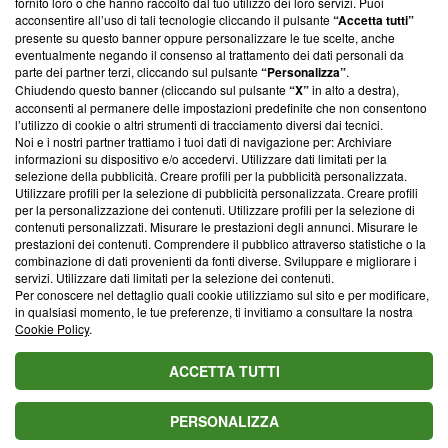
fornito loro o che hanno raccolto dal tuo utilizzo dei loro servizi. Puoi
parte; Trust Project non ha ancora effettuato una verifica di
acconsentire all’uso di tali tecnologie cliccando il pulsante
“Accetta tutti”
conformità agli standard.
presente su questo banner oppure personalizzare le tue scelte, anche
eventualmente negando il consenso al trattamento dei dati personali da
parte dei partner terzi, cliccando sul pulsante
“Personalizza”
.
Su di noi
Chiudendo questo banner (cliccando sul pulsante
“X”
in alto a destra),
acconsenti al permanere delle impostazioni predefinite che non consentono
Team editoriale
l’utilizzo di cookie o altri strumenti di tracciamento diversi dai tecnici.
Noi e i nostri partner trattiamo i tuoi dati di navigazione per: Archiviare
Corporate
informazioni su dispositivo e/o accedervi. Utilizzare dati limitati per la
selezione della pubblicità. Creare profili per la pubblicità personalizzata.
Redazione
Utilizzare profili per la selezione di pubblicità personalizzata. Creare profili
per la personalizzazione dei contenuti. Utilizzare profili per la selezione di
Informativa Privacy
contenuti personalizzati. Misurare le prestazioni degli annunci. Misurare le
prestazioni dei contenuti. Comprendere il pubblico attraverso statistiche o la
Cookie Policy
combinazione di dati provenienti da fonti diverse. Sviluppare e migliorare i
servizi. Utilizzare dati limitati per la selezione dei contenuti.
Blasting SA, IDI CHE-247.845.224, Via Carlo Frasca, 3 - 6900
Per conoscere nel dettaglio quali cookie utilizziamo sul sito e per modificare,
Lugano (Svizzera) Tel:
+39 0690258937
in qualsiasi momento, le tue preferenze, ti invitiamo a consultare la nostra
Cookie Policy
.
© 2026 Blasting News
ACCETTA TUTTI
PERSONALIZZA