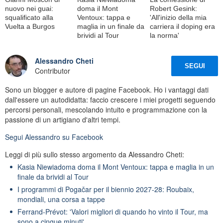
nuovo nei guai:
doma il Mont
Robert Gesink:
squalificato alla
Ventoux: tappa e
'All'inizio della mia
Vuelta a Burgos
maglia in un finale da
carriera il doping era
brividi al Tour
la norma'
Alessandro Cheti
SEGUI
Contributor
Sono un blogger e autore di pagine Facebook. Ho i vantaggi dati
dall'essere un autodidatta: faccio crescere i miei progetti seguendo
percorsi personali, mescolando intuito e programmazione con la
passione di un artigiano d'altri tempi.
Segui
Alessandro
su Facebook
Leggi di più sullo stesso argomento da Alessandro Cheti:
Kasia Niewiadoma doma il Mont Ventoux: tappa e maglia in un
finale da brividi al Tour
I programmi di Pogačar per il biennio 2027-28: Roubaix,
mondiali, una corsa a tappe
Ferrand-Prévot: 'Valori migliori di quando ho vinto il Tour, ma
sono a cinque minuti'