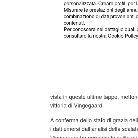
personalizzata. Creare profili per 
Misurare le prestazioni degli annun
— Team Jumbo-Visma cycling (@
combinazione di dati provenienti da 
21, 2022
contenuti.
Per conoscere nel dettaglio quali c
consultare la nostra
Cookie Policy
Ciclismo, quasi due mi
Riis
Il campione della Jumbo-Visma ha or
su Pogačar, quando alla fine mancan
intramezzate da una cronometro di 40
ma anche la dimostrazione di superi
vista in queste ultime tappe, metton
vittoria di Vingegaard.
A conferma dello stato di grazia de
i dati emersi dall’analisi della scala
Vingegaard ha percorso la salita pir