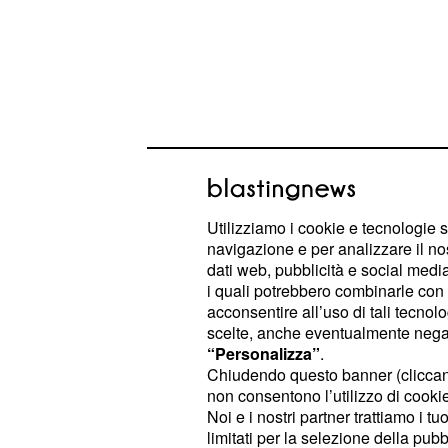
Utilizziamo i cookie e tecnologie s
navigazione e per analizzare il no
dati web, pubblicità e social media,
i quali potrebbero combinarle con a
🇫🇷
#TDF2022
acconsentire all’uso di tali tecnol
scelte, anche eventualmente negand
“Personalizza”
.
Chiudendo questo banner (clicca
non consentono l’utilizzo di cookie 
🥇 and 🥉 in the final mountain stag
Noi e i nostri partner trattiamo i t
limitati per la selezione della pubb
😃
pic.twitter.com/cqF9F8zfvU