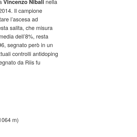
a
nella
Vincenzo Nibali
 2014. Il campione
tare l’ascesa ad
sta salita, che misura
media dell’8%, resta
96, segnato però in un
uali controlli antidoping
segnato da Riis fu
1064 m)