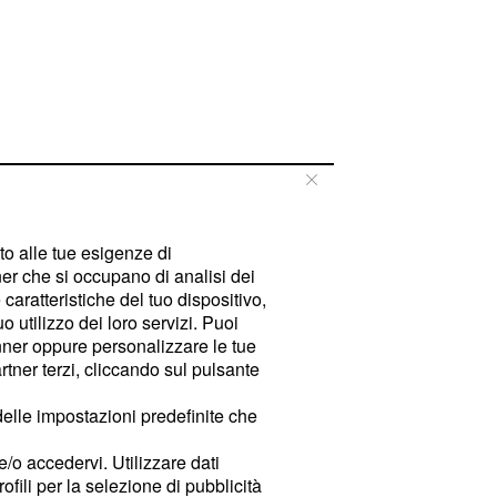
tto alle tue esigenze di
er che si occupano di analisi dei
caratteristiche del tuo dispositivo,
 utilizzo dei loro servizi. Puoi
ner oppure personalizzare le tue
tner terzi, cliccando sul pulsante
delle impostazioni predefinite che
e/o accedervi. Utilizzare dati
rofili per la selezione di pubblicità