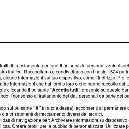
imili di tracciamento per fornirti un servizio personalizzato rispe
stro traffico. Raccogliamo e condividiamo con i nostri
1624
partn
 alcune informazioni sul tuo dispositivo, come l’indirizzo IP e le 
ltre informazioni che hai fornito loro o che hanno raccolto dal tuo
ogie cliccando il pulsante
“Accetta tutti”
presente su questo ban
o il consenso al trattamento dei dati personali da parte dei par
ndo sul pulsante
“X”
in alto a destra), acconsenti al permanere 
o altri strumenti di tracciamento diversi dai tecnici.
e. So proud of you, guys!
uoi dati di navigazione per: Archiviare informazioni su dispositivo 
licità. Creare profili per la pubblicità personalizzata. Utilizzare p