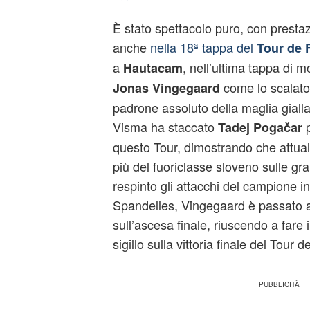
È stato spettacolo puro, con prestazio
anche
nella 18ª tappa del
Tour de 
a
, nell’ultima tappa di 
Hautacam
come lo scalator
Jonas Vingegaard
padrone assoluto della maglia giall
Visma ha staccato
p
Tadej Pogačar
questo Tour, dimostrando che attua
più del fuoriclasse sloveno sulle gr
respinto gli attacchi del campione in
Spandelles, Vingegaard è passato a
sull’ascesa finale, riuscendo a fare 
sigillo sulla vittoria finale del Tour 