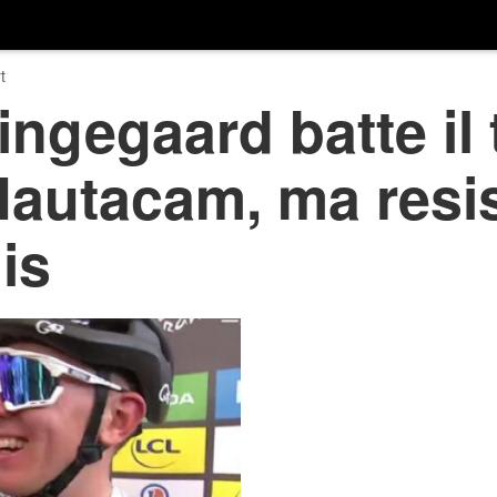
t
ingegaard batte il
’Hautacam, ma resis
is