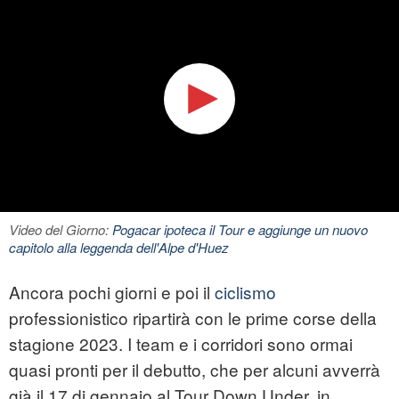
Video del Giorno:
Pogacar ipoteca il Tour e aggiunge un nuovo
capitolo alla leggenda dell'Alpe d'Huez
Ancora pochi giorni e poi il
ciclismo
professionistico ripartirà con le prime corse della
stagione 2023. I team e i corridori sono ormai
quasi pronti per il debutto, che per alcuni avverrà
già il 17 di gennaio al Tour Down Under, in