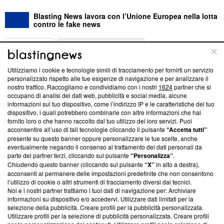
Blasting News lavora con l’Unione Europea nella lotta
contro le fake news
ABOUT
LINEA EDITORIALE
Utilizziamo i cookie e tecnologie simili di tracciamento per fornirti un servizio
Questa sezione offre informazioni trasparenti su Blasting
personalizzato rispetto alle tue esigenze di navigazione e per analizzare il
nostro traffico. Raccogliamo e condividiamo con i nostri
1624
partner che si
News, sui nostri processi editoriali e su come ci impegniamo a
occupano di analisi dei dati web, pubblicità e social media, alcune
creare news di qualità. Inoltre, afferma la nostra aderenza a
informazioni sul tuo dispositivo, come l’indirizzo IP e le caratteristiche del tuo
‘Trust Project - News with Integrity’
Blasting News non è
dispositivo, i quali potrebbero combinarle con altre informazioni che hai
ancora membro del programma, ma ha richiesto di farne
fornito loro o che hanno raccolto dal tuo utilizzo dei loro servizi. Puoi
parte; Trust Project non ha ancora effettuato una verifica di
acconsentire all’uso di tali tecnologie cliccando il pulsante
“Accetta tutti”
conformità agli standard.
presente su questo banner oppure personalizzare le tue scelte, anche
eventualmente negando il consenso al trattamento dei dati personali da
parte dei partner terzi, cliccando sul pulsante
“Personalizza”
.
Su di noi
Chiudendo questo banner (cliccando sul pulsante
“X”
in alto a destra),
acconsenti al permanere delle impostazioni predefinite che non consentono
Team editoriale
l’utilizzo di cookie o altri strumenti di tracciamento diversi dai tecnici.
Noi e i nostri partner trattiamo i tuoi dati di navigazione per: Archiviare
Corporate
informazioni su dispositivo e/o accedervi. Utilizzare dati limitati per la
selezione della pubblicità. Creare profili per la pubblicità personalizzata.
Redazione
Utilizzare profili per la selezione di pubblicità personalizzata. Creare profili