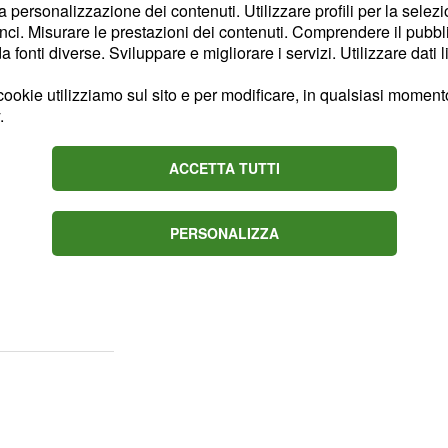
lche giorno di
la personalizzazione dei contenuti. Utilizzare profili per la selez
ci. Misurare le prestazioni dei contenuti. Comprendere il pubblic
il grande successo della
fonti diverse. Sviluppare e migliorare i servizi. Utilizzare dati l
ina vedrà al via ben
 diverse delle migliori
ookie utilizziamo sul sito e per modificare, in qualsiasi momento,
.
età del gruppo di
one la folta
ACCETTA TUTTI
i, meno blasonate ma
to appuntamento.
PERSONALIZZA
 prevede diverse
sono molte le ruote veloci