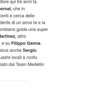
itore qui tre anni fa.
che in
ernal,
enti e cerca delle
dente di un anno fa e la
olombiano guida una super
altro
artinez,
, e su
.
Filippo Ganna
 spicca anche
Sergio
quadre locali
è molto
giato dal Team Medellin