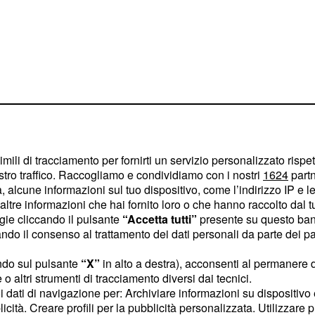
imili di tracciamento per fornirti un servizio personalizzato rispe
stro traffico. Raccogliamo e condividiamo con i nostri
1624
partn
 alcune informazioni sul tuo dispositivo, come l’indirizzo IP e le 
 in linea, con il
ltre informazioni che hai fornito loro o che hanno raccolto dal tuo
 Alto Colorado.
ogie cliccando il pulsante
“Accetta tutti”
presente su questo ban
o il consenso al trattamento dei dati personali da parte dei par
 list da
ndo sul pulsante
“X”
in alto a destra), acconsenti al permanere 
o altri strumenti di tracciamento diversi dai tecnici.
uoi dati di navigazione per: Archiviare informazioni su dispositivo 
be una settimana di corsa
licità. Creare profili per la pubblicità personalizzata. Utilizzare p