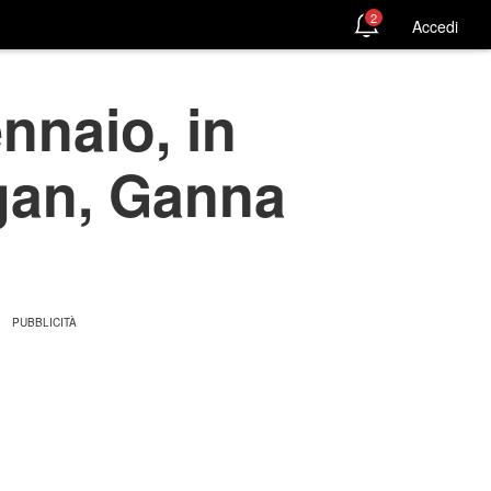
2
Accedi
ennaio, in
gan, Ganna