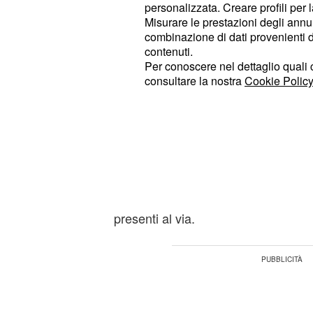
con un buon clima e di abbinare qua
personalizzata. Creare profili per 
Misurare le prestazioni degli annun
allenamento in altura, ha decretato 
combinazione di dati provenienti da 
La corsa argent
Vuelta a San Juan.
contenuti.
sette squadre del World Tour, oltre a
Per conoscere nel dettaglio quali c
consultare la nostra
Cookie Policy
formazioni Professional. A questa m
altissimo livello tecnico, si contrapp
rappresentanza delle squadre local
ben preparate e motivate per ques
Il percorso della Vuelta a San Juan
occasioni per i velocisti, ed infatti 
presenti al via.