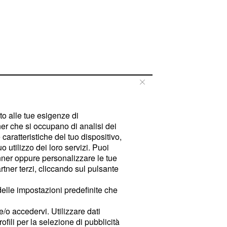
tto alle tue esigenze di
er che si occupano di analisi dei
caratteristiche del tuo dispositivo,
 utilizzo dei loro servizi. Puoi
ner oppure personalizzare le tue
tner terzi, cliccando sul pulsante
delle impostazioni predefinite che
e/o accedervi. Utilizzare dati
rofili per la selezione di pubblicità