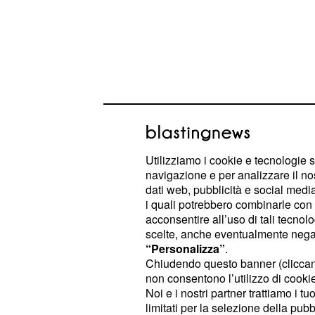
Utilizziamo i cookie e tecnologie s
navigazione e per analizzare il no
dati web, pubblicità e social media,
Il percorso prevede sette tappe, tutte
i quali potrebbero combinarle con a
momento clou nell'arrivo in salita di
acconsentire all’uso di tali tecnol
scelte, anche eventualmente negand
San Juan, una starting
“Personalizza”
.
Chiudendo questo banner (clicca
grande corsa
non consentono l’utilizzo di cookie 
Noi e i nostri partner trattiamo i t
La possibilità di mettere nelle gam
limitati per la selezione della pubb