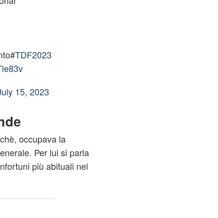
onar
nto
#TDF2023
Tle83v
July 15, 2023
nde
rchè, occupava la
enerale. Per lui si parla
infortuni più abituali nel