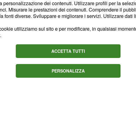
lti della classifica
la personalizzazione dei contenuti. Utilizzare profili per la selez
ci. Misurare le prestazioni dei contenuti. Comprendere il pubblic
uga per giocarsi la vittoria
fonti diverse. Sviluppare e migliorare i servizi. Utilizzare dati l
etri di corsa, in queste
nti, in mezzo al gruppo si
ookie utilizziamo sul sito e per modificare, in qualsiasi momento,
.
olto decine e decine di
ACCETTA TUTTI
adale, nei fossati, nei
ito piuttosto seria.
PERSONALIZZA