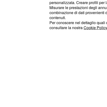
scalatori che non figurano nei piani a
personalizzata. Creare profili per 
Misurare le prestazioni degli annun
generale, tutti pronti a lanciarsi in f
combinazione di dati provenienti da 
di tappa. Dopo appena cinque chilom
contenuti.
fasi concitate tra scatti e inseguime
Per conoscere nel dettaglio quali c
consultare la nostra
Cookie Policy
è verificata una
che ha coinv
caduta
corridori.
Alcuni sono finiti fuori dalla sede str
campi, e la situazione è apparsa sub