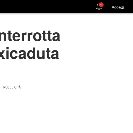
2
Accedi
nterrotta
xicaduta