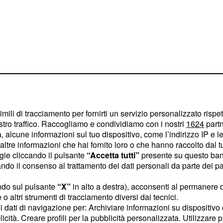
imili di tracciamento per fornirti un servizio personalizzato rispe
stro traffico. Raccogliamo e condividiamo con i nostri
1624
partn
per Meintjes e
 alcune informazioni sul tuo dispositivo, come l’indirizzo IP e le 
ltre informazioni che hai fornito loro o che hanno raccolto dal tuo
ogie cliccando il pulsante
“Accetta tutti”
presente su questo ban
o il consenso al trattamento dei dati personali da parte dei par
, l'inizio della
rance
erizzato da diversi
ndo sul pulsante
“X”
in alto a destra), acconsenti al permanere 
o altri strumenti di tracciamento diversi dai tecnici.
te lungo, 150 chilometri,
uoi dati di navigazione per: Archiviare informazioni su dispositivo 
sibilità d'azione agli
licità. Creare profili per la pubblicità personalizzata. Utilizzare p