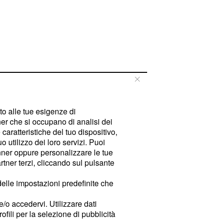
tto alle tue esigenze di
er che si occupano di analisi dei
caratteristiche del tuo dispositivo,
 utilizzo dei loro servizi. Puoi
ner oppure personalizzare le tue
tner terzi, cliccando sul pulsante
delle impostazioni predefinite che
e/o accedervi. Utilizzare dati
rofili per la selezione di pubblicità