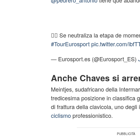
@pedrero_antonio
tiene que aband
🚴‍♂️ Se neutraliza la etapa de mome
#TourEurosport
pic.twitter.com/ibfT
— Eurosport.es (@Eurosport_ES)
Anche Chaves si arre
Meintjes, sudafricano della Interma
tredicesima posizione in classifica g
di frattura della clavicola, uno degli 
ciclismo
professionistico.