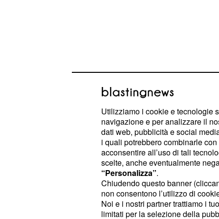
Utilizziamo i cookie e tecnologie s
navigazione e per analizzare il no
Tour de France, ritiri 
dati web, pubblicità e social media,
i quali potrebbero combinarle con a
Pedrero
acconsentire all’uso di tali tecnol
scelte, anche eventualmente negand
Come avviene spesso al
Tour de F
“Personalizza”
.
quattordicesima tappa è stato caratt
Chiudendo questo banner (clicca
non consentono l’utilizzo di cookie 
scatti. Il percorso non particolarmen
Noi e i nostri partner trattiamo i t
ma con tante salite, lascia buone pos
limitati per la selezione della pubb