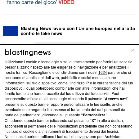
fanno parte del gioco'
VIDEO
Blasting News lavora con l’Unione Europea nella lotta
contro le fake news
ABOUT
LINEA EDITORIALE
Utilizziamo i cookie e tecnologie simili di tracciamento per fornirti un servizio
Questa sezione offre informazioni trasparenti su Blasting
personalizzato rispetto alle tue esigenze di navigazione e per analizzare il
nostro traffico. Raccogliamo e condividiamo con i nostri
1624
partner che si
News, sui nostri processi editoriali e su come ci impegniamo a
occupano di analisi dei dati web, pubblicità e social media, alcune
creare news di qualità. Inoltre, afferma la nostra aderenza a
informazioni sul tuo dispositivo, come l’indirizzo IP e le caratteristiche del tuo
‘Trust Project - News with Integrity’
Blasting News non è
dispositivo, i quali potrebbero combinarle con altre informazioni che hai
ancora membro del programma, ma ha richiesto di farne
fornito loro o che hanno raccolto dal tuo utilizzo dei loro servizi. Puoi
parte; Trust Project non ha ancora effettuato una verifica di
acconsentire all’uso di tali tecnologie cliccando il pulsante
“Accetta tutti”
conformità agli standard.
presente su questo banner oppure personalizzare le tue scelte, anche
eventualmente negando il consenso al trattamento dei dati personali da
parte dei partner terzi, cliccando sul pulsante
“Personalizza”
.
Su di noi
Chiudendo questo banner (cliccando sul pulsante
“X”
in alto a destra),
acconsenti al permanere delle impostazioni predefinite che non consentono
Team editoriale
l’utilizzo di cookie o altri strumenti di tracciamento diversi dai tecnici.
Noi e i nostri partner trattiamo i tuoi dati di navigazione per: Archiviare
Corporate