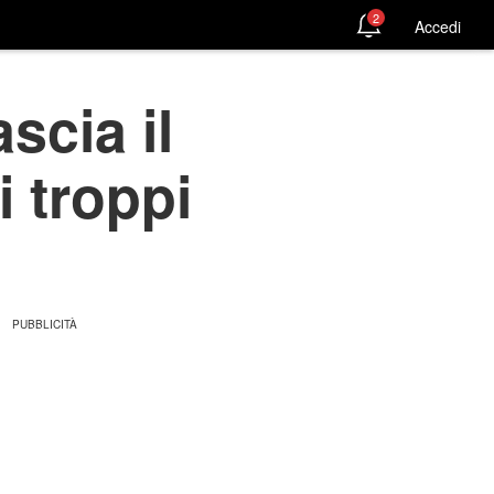
2
Accedi
scia il
i troppi