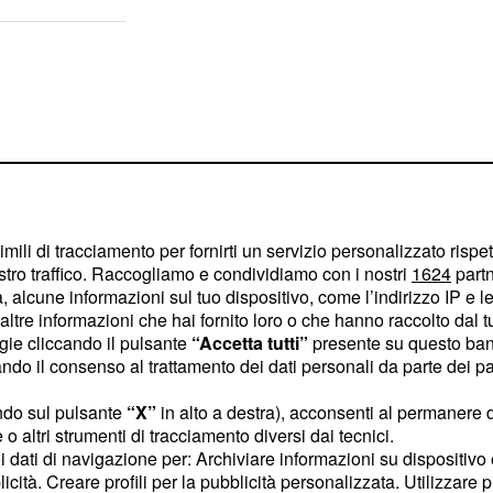
imili di tracciamento per fornirti un servizio personalizzato rispe
stro traffico. Raccogliamo e condividiamo con i nostri
1624
partn
 alcune informazioni sul tuo dispositivo, come l’indirizzo IP e le 
ltre informazioni che hai fornito loro o che hanno raccolto dal tuo
ogie cliccando il pulsante
“Accetta tutti”
presente su questo ban
o il consenso al trattamento dei dati personali da parte dei par
ndo sul pulsante
“X”
in alto a destra), acconsenti al permanere 
stati spesso
o altri strumenti di tracciamento diversi dai tecnici.
n disagio crescente legato
uoi dati di navigazione per: Archiviare informazioni su dispositivo 
licità. Creare profili per la pubblicità personalizzata. Utilizzare p