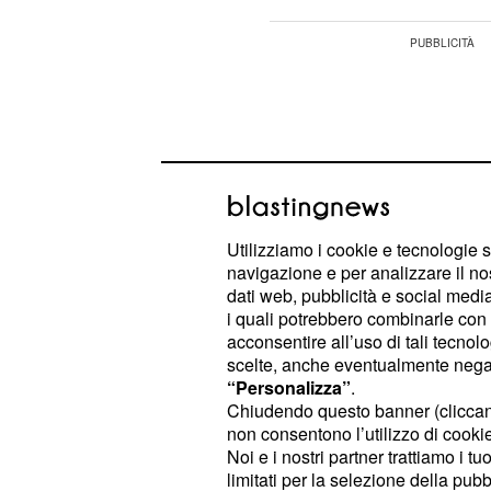
Utilizziamo i cookie e tecnologie s
navigazione e per analizzare il no
dati web, pubblicità e social media,
i quali potrebbero combinarle con a
acconsentire all’uso di tali tecnol
scelte, anche eventualmente negand
“Personalizza”
.
Chiudendo questo banner (clicca
Tuttavia, questi appuntamenti sono 
non consentono l’utilizzo di cookie 
caratterizzati da ritiri, sintomo di u
Noi e i nostri partner trattiamo i t
al contesto competitivo su strada.
limitati per la selezione della pubb