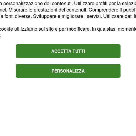
la personalizzazione dei contenuti. Utilizzare profili per la selez
ci. Misurare le prestazioni dei contenuti. Comprendere il pubblic
one è proprio la perdita di
fonti diverse. Sviluppare e migliorare i servizi. Utilizzare dati l
professionistico su
lismo
to. In accordo con il
ookie utilizziamo sul sito e per modificare, in qualsiasi momento,
.
lto di chiudere la sua
ulle gare gravel per il
ACCETTA TUTTI
na, in rapido sviluppo,
rischioso rispetto alle
 permettendo a Suter di
PERSONALIZZA
are motivazioni.