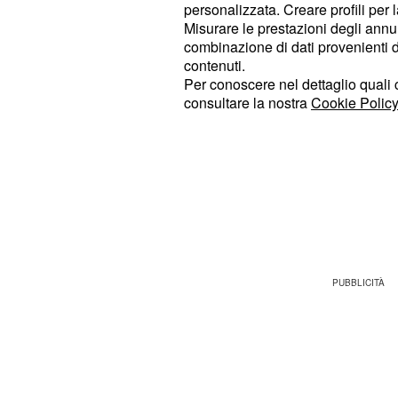
personalizzata. Creare profili per 
Misurare le prestazioni degli annun
Il motivo principale di questa decisi
combinazione di dati provenienti da 
fiducia nel “mondo frenetico del
cic
contenuti.
strada” a seguito dell’infortunio subi
Per conoscere nel dettaglio quali c
consultare la nostra
Cookie Policy
team Tudor, Joel Suter ha quindi sce
carriera da stradista e concentrarsi s
resto della stagione. Questa discipli
offre un ambiente differente e meno 
competizioni su strada tradizionali,
esplorare nuove opportunità e ritrov