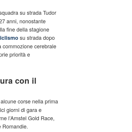
 squadra su strada Tudor
i 27 anni, nonostante
la fine della stagione
su strada dopo
iclismo
na commozione cerebrale
rie priorità e
ura con il
lcune corse nella prima
i giorni di gara e
ome l’Amstel Gold Race,
de Romandie.