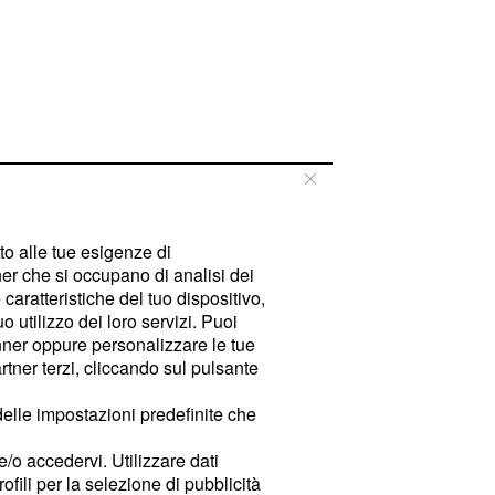
tto alle tue esigenze di
er che si occupano di analisi dei
caratteristiche del tuo dispositivo,
 utilizzo dei loro servizi. Puoi
ner oppure personalizzare le tue
tner terzi, cliccando sul pulsante
delle impostazioni predefinite che
e/o accedervi. Utilizzare dati
rofili per la selezione di pubblicità